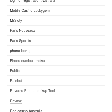
login or registration Australia
Mobile Casino Luckygem
MrSloty
Paris Nouveaux
Paris Sportifs
phone lookup
Phone number tracker
Public
Rainbet
Reverse Phone Lookup Tool
Review
Roo casino Australia