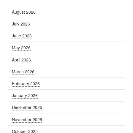
August 2026
July 2026
June 2026
May 2026
April 2026
March 2026
February 2026
January 2026
December 2025
November 2025
October 2025