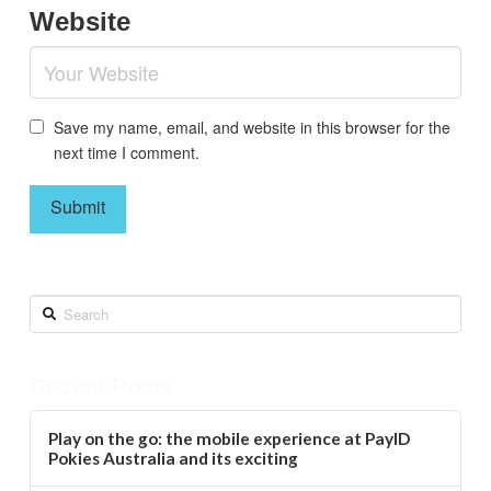
Website
Save my name, email, and website in this browser for the
next time I comment.
Search
Recent Posts
Play on the go: the mobile experience at PayID
Pokies Australia and its exciting