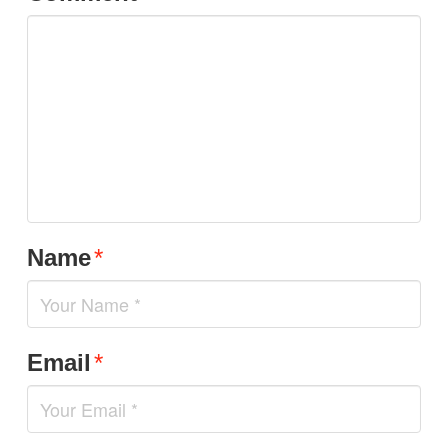
Name
*
Email
*