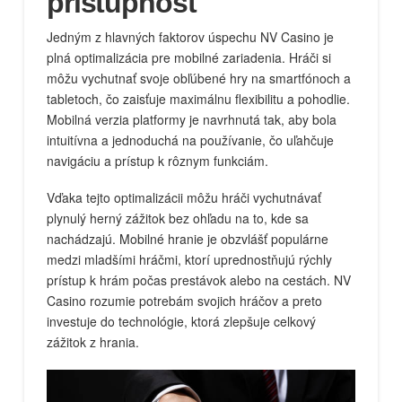
prístupnosť
Jedným z hlavných faktorov úspechu NV Casino je
plná optimalizácia pre mobilné zariadenia. Hráči si
môžu vychutnať svoje obľúbené hry na smartfónoch a
tabletoch, čo zaisťuje maximálnu flexibilitu a pohodlie.
Mobilná verzia platformy je navrhnutá tak, aby bola
intuitívna a jednoduchá na používanie, čo uľahčuje
navigáciu a prístup k rôznym funkciám.
Vďaka tejto optimalizácii môžu hráči vychutnávať
plynulý herný zážitok bez ohľadu na to, kde sa
nachádzajú. Mobilné hranie je obzvlášť populárne
medzi mladšími hráčmi, ktorí uprednostňujú rýchly
prístup k hrám počas prestávok alebo na cestách. NV
Casino rozumie potrebám svojich hráčov a preto
investuje do technológie, ktorá zlepšuje celkový
zážitok z hrania.