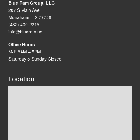
Blue Ram Group, LLC
207 S Main Ave
Monahans, TX 79756
(432) 400-2215
info@blueram.us
Office Hours
M-F 8AM – 5PM
Saturday & Sunday Closed
Location