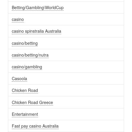
Betting/Gambling\WorldCup
casino
casino spinstralia Australia
casino/betting
casino/betting/nutra
casino/gambling
Casoola
Chicken Road
Chicken Road Greece
Entertainment
Fast pay casino Australia