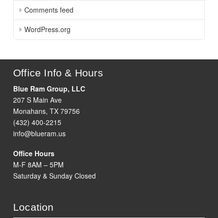
Comments feed
WordPress.org
Office Info & Hours
Blue Ram Group, LLC
207 S Main Ave
Monahans, TX 79756
(432) 400-2215
info@blueram.us
Office Hours
M-F 8AM – 5PM
Saturday & Sunday Closed
Location