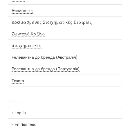
Αποδόσεις
Δοκιμασμένες Στοιχηματικές Εταιρίες
Ζωντανό Καζίνο
στοιχηματικες
Релевантна до бренда (Австралія)
Релевантна до бренда (Португалія)
Текста
Meta
Log in
Entries feed