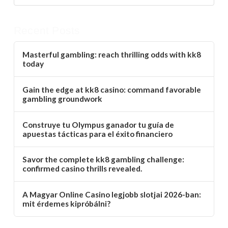
Recent Posts
Masterful gambling: reach thrilling odds with kk8
today
Gain the edge at kk8 casino: command favorable
gambling groundwork
Construye tu Olympus ganador tu guía de
apuestas tácticas para el éxito financiero
Savor the complete kk8 gambling challenge:
confirmed casino thrills revealed.
A Magyar Online Casino legjobb slotjai 2026-ban:
mit érdemes kipróbálni?