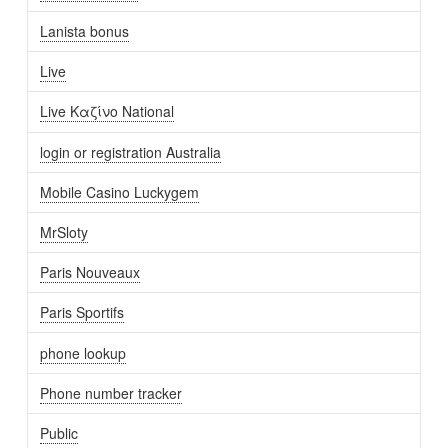
Lanista bonus
Live
Live Καζίνο National
login or registration Australia
Mobile Casino Luckygem
MrSloty
Paris Nouveaux
Paris Sportifs
phone lookup
Phone number tracker
Public