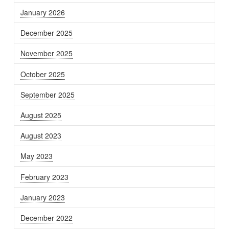
January 2026
December 2025
November 2025
October 2025
September 2025
August 2025
August 2023
May 2023
February 2023
January 2023
December 2022