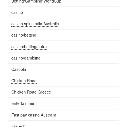
Betting/Gambling\WorldCup
casino
casino spinstralia Australia
casino/betting
casino/betting/nutra
casino/gambling
Casoola
Chicken Road
Chicken Road Greece
Entertainment
Fast pay casino Australia
FinTech