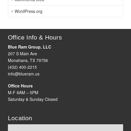
WordPress.org
Office Info & Hours
Blue Ram Group, LLC
207 S Main Ave
Monahans, TX 79756
(432) 400-2215
info@blueram.us
Office Hours
M-F 8AM – 5PM
Saturday & Sunday Closed
Location