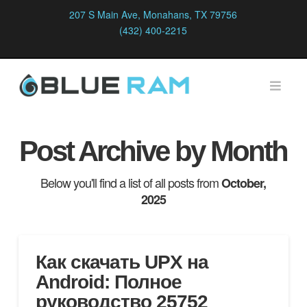
207 S Main Ave, Monahans, TX 79756
(432) 400-2215
Navi
Post Archive by Month
Below you'll find a list of all posts from
October,
2025
Как скачать UPX на
Android: Полное
руководство 25752