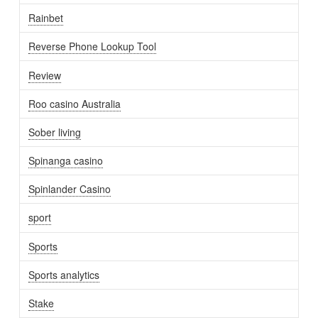
Rainbet
Reverse Phone Lookup Tool
Review
Roo casino Australia
Sober living
Spinanga casino
Spinlander Casino
sport
Sports
Sports analytics
Stake