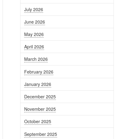
July 2026
June 2026
May 2026
April 2026
March 2026
February 2026
January 2026
December 2025
November 2025
October 2025
September 2025