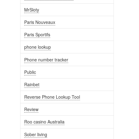
MrSloty
Paris Nouveaux
Paris Sportifs
phone lookup
Phone number tracker
Public
Rainbet
Reverse Phone Lookup Tool
Review
Roo casino Australia
Sober living