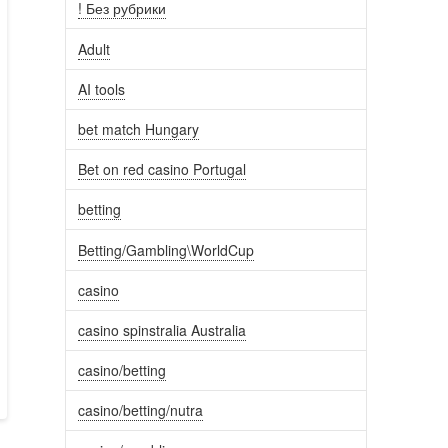
! Без рубрики
Adult
AI tools
bet match Hungary
Bet on red casino Portugal
betting
Betting/Gambling\WorldCup
casino
casino spinstralia Australia
casino/betting
casino/betting/nutra