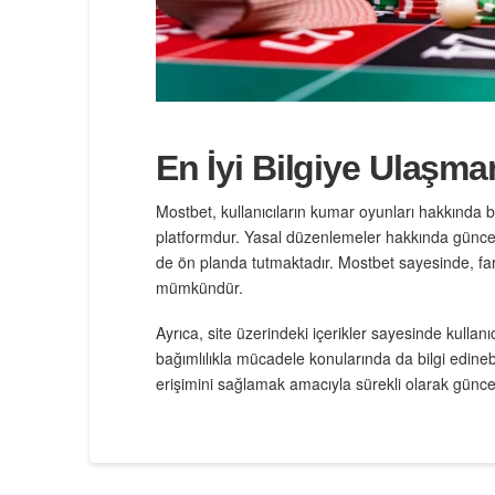
En İyi Bilgiye Ulaşma
Mostbet, kullanıcıların kumar oyunları hakkında bi
platformdur. Yasal düzenlemeler hakkında güncel 
de ön planda tutmaktadır. Mostbet sayesinde, fark
mümkündür.
Ayrıca, site üzerindeki içerikler sayesinde kullan
bağımlılıkla mücadele konularında da bilgi edinebil
erişimini sağlamak amacıyla sürekli olarak güncel