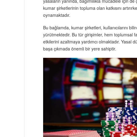
yasaların yanında, bağımlılıkla mücadele için de ç
kumar şirketlerinin topluma olan katkısını artırı
oynamaktadır.
Bu bağlamda, kumar şirketleri, kullanıcılarını bi
yürütmektedir. Bu tür girişimler, hem toplumsal 
etkilerini azaltmaya yardımcı olmaktadır. Yasal d
başa çıkmada önemli bir yere sahiptir.