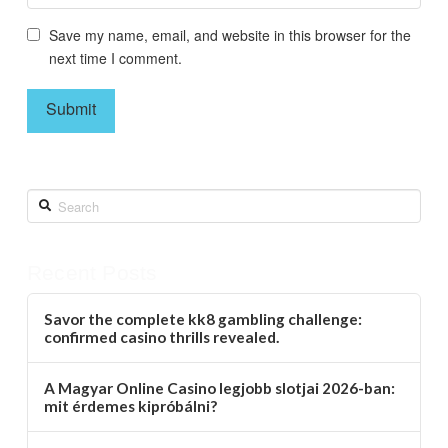
Save my name, email, and website in this browser for the
next time I comment.
Search
Recent Posts
Savor the complete kk8 gambling challenge:
confirmed casino thrills revealed.
A Magyar Online Casino legjobb slotjai 2026-ban:
mit érdemes kipróbálni?