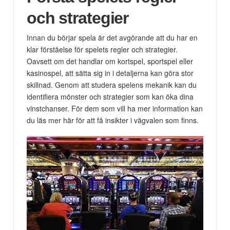
och strategier
Innan du börjar spela är det avgörande att du har en
klar förståelse för spelets regler och strategier.
Oavsett om det handlar om kortspel, sportspel eller
kasinospel, att sätta sig in i detaljerna kan göra stor
skillnad. Genom att studera spelens mekanik kan du
identifiera mönster och strategier som kan öka dina
vinstchanser. För dem som vill ha mer information kan
du
läs mer här
för att få insikter i vägvalen som finns.