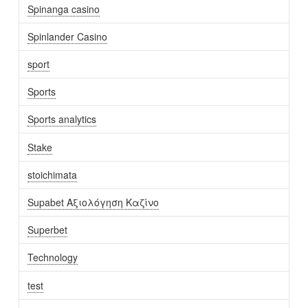
Spinanga casino
Spinlander Casino
sport
Sports
Sports analytics
Stake
stoichimata
Supabet Αξιολόγηση Καζίνο
Superbet
Technology
test