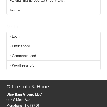
Релевантна до бренда (Португалія)
Текста
Meta
Log in
Entries feed
Comments feed
WordPress.org
Office Info & Hours
Blue Ram Group, LLC
207 S Main Ave
Monahans, TX 79756