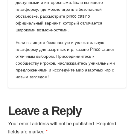
доступными и интересными. Если вы ищете
платформу, где можно играть в безопасной
обстановке, рассмотрите
pinco casino
официальный
вариант, который отличается
широкими возможностями.
Если вы ищете безопасную и увлекательную
платформу для азартных игр, казино Pinco станет
отличным выбором. Присоединяйтесь к
сообществу игроков, наслаждайтесь уникальными
предложениями и исследуйте мир азартных игр с
новым взглядом!
Leave a Reply
Your email address will not be published.
Required
fields are marked
*