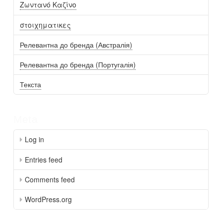
Ζωντανό Καζίνο
στοιχηματικες
Релевантна до бренда (Австралія)
Релевантна до бренда (Португалія)
Текста
Meta
Log in
Entries feed
Comments feed
WordPress.org