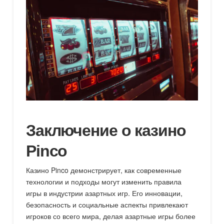
Заключение о казино
Pinco
Казино Pinco демонстрирует, как современные
технологии и подходы могут изменить правила
игры в индустрии азартных игр. Его инновации,
безопасность и социальные аспекты привлекают
игроков со всего мира, делая азартные игры более