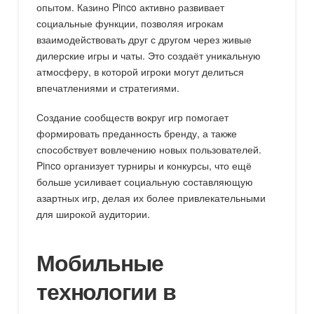
опытом. Казино Pinco активно развивает
социальные функции, позволяя игрокам
взаимодействовать друг с другом через живые
дилерские игры и чаты. Это создаёт уникальную
атмосферу, в которой игроки могут делиться
впечатлениями и стратегиями.
Создание сообществ вокруг игр помогает
формировать преданность бренду, а также
способствует вовлечению новых пользователей.
Pinco организует турниры и конкурсы, что ещё
больше усиливает социальную составляющую
азартных игр, делая их более привлекательными
для широкой аудитории.
Мобильные
технологии в