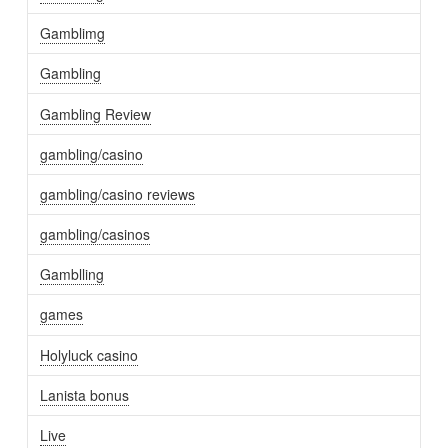
Gamblimg
Gambling
Gambling Review
gambling/casino
gambling/casino reviews
gambling/casinos
Gamblling
games
Holyluck casino
Lanista bonus
Live