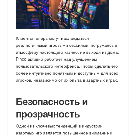
Клиенты теперь могут наслаждаться
реалистичными игровыми сессиями, погружаясь в
атмосферу настоящего казино, не выходя из дома.
Pinco активно работает над улучшением
пользовательского интерфейса, чтобы сделать его
более интуитивно понятным и доступным для всех
игроков, независимо от их опыта в азартных играх.
Безопасность и
прозрачность
Одной из ключевых тенденций в индустрии
азартных игр является повышенное внимание к