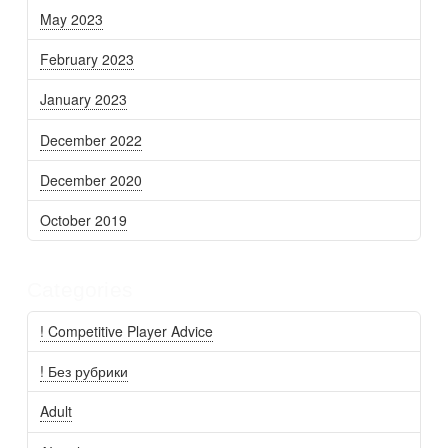
May 2023
February 2023
January 2023
December 2022
December 2020
October 2019
Categories
! Competitive Player Advice
! Без рубрики
Adult