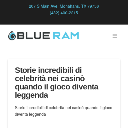
207 S Main Ave, Monahans, TX 79756
(432) 400-2215
Navi
Storie incredibili di
celebrità nei casinò
quando il gioco diventa
leggenda
Storie incredibili di celebrità nei casinò quando il gioco
diventa leggenda