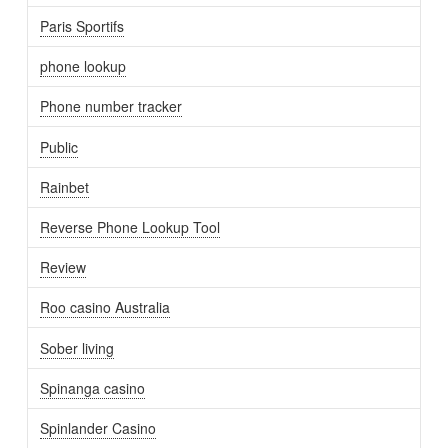
Paris Sportifs
phone lookup
Phone number tracker
Public
Rainbet
Reverse Phone Lookup Tool
Review
Roo casino Australia
Sober living
Spinanga casino
Spinlander Casino