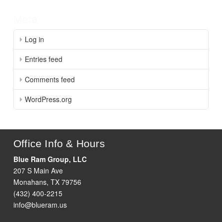
Meta
Log in
Entries feed
Comments feed
WordPress.org
Office Info & Hours
Blue Ram Group, LLC
207 S Main Ave
Monahans, TX 79756
(432) 400-2215
info@blueram.us