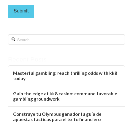
Search
Recent Posts
Masterful gambling: reach thrilling odds with kk8
today
Gain the edge at kk8 casino: command favorable
gambling groundwork
Construye tu Olympus ganador tu guía de
apuestas tácticas para el éxito financiero