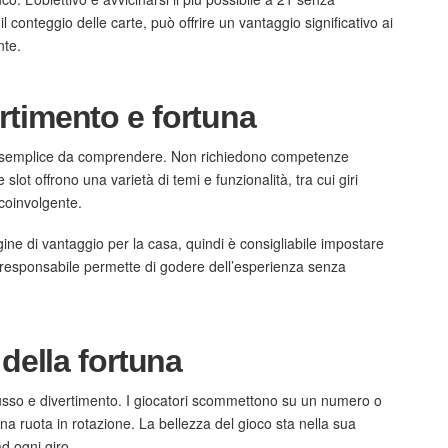
 conteggio delle carte, può offrire un vantaggio significativo ai
nte.
rtimento e fortuna
iù semplice da comprendere. Non richiedono competenze
slot offrono una varietà di temi e funzionalità, tra cui giri
 coinvolgente.
ine di vantaggio per la casa, quindi è consigliabile impostare
responsabile permette di godere dell’esperienza senza
 della fortuna
 lusso e divertimento. I giocatori scommettono su un numero o
na ruota in rotazione. La bellezza del gioco sta nella sua
d ogni giro.