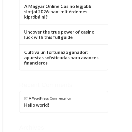
A Magyar Online Casino legjobb
slotjai 2026-ban: mit érdemes
kipróbálni?
Uncover the true power of casino
luck with this full guide
Cultiva un fortunazo ganador:
apuestas sofisticadas para avances
financieros
Recent Comments
A WordPress Commenter
on
Hello world!
Archives