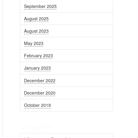
September 2025
August 2025
August 2023
May 2023
February 2023
January 2023
December 2022
December 2020
October 2019
Categories