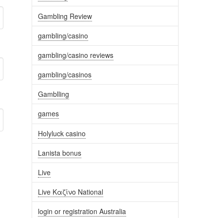
Gambling Review
gambling/casino
gambling/casino reviews
gambling/casinos
Gamblling
games
Holyluck casino
Lanista bonus
Live
Live Καζίνο National
login or registration Australia