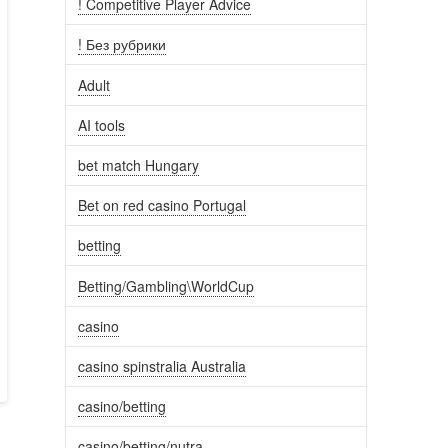
! Competitive Player Advice
! Без рубрики
Adult
AI tools
bet match Hungary
Bet on red casino Portugal
betting
Betting/Gambling\WorldCup
casino
casino spinstralia Australia
casino/betting
casino/betting/nutra