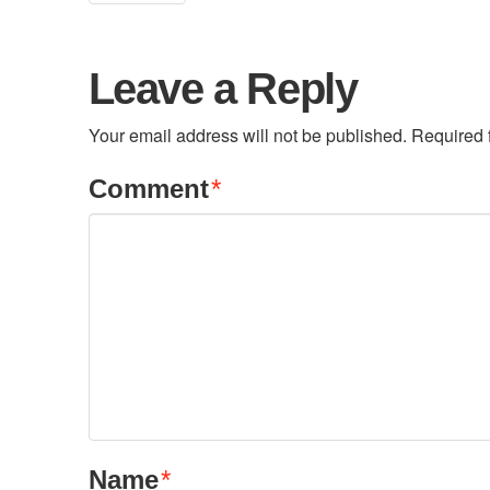
Leave a Reply
Your email address will not be published.
Required 
Comment
*
Name
*