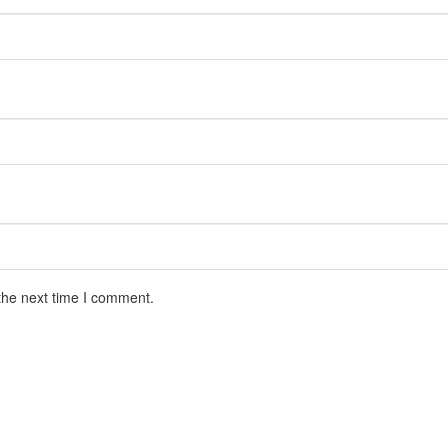
the next time I comment.