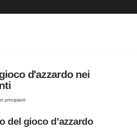
 gioco d'azzardo nei
nti
r principianti
o del gioco d’azzardo