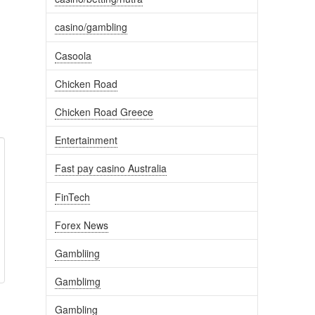
casino/gambling
Casoola
Chicken Road
Chicken Road Greece
Entertainment
Fast pay casino Australia
FinTech
Forex News
Gambliing
Gamblimg
Gambling