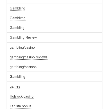
Gambliing
Gamblimg
Gambling
Gambling Review
gambling/casino
gambling/casino reviews
gambling/casinos
Gamblling
games
Holyluck casino
Lanista bonus