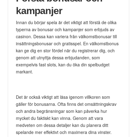
kampanjer
Innan du börjar spela är det viktigt att förstå de olika
typerna av bonusar och kampanjer som erbjuds av
casinon. Dessa kan variera från välkomstbonusar till
insättningsbonusar och gratisspel. En välkomstbonus
kan ge dig en stor fördel när du registrerar dig, och
genom att utnyttja dessa erbjudanden, som
exempelvis
fast slots
, kan du öka din spelbudget
markant.
Det är också viktigt att läsa igenom villkoren som
gäller för bonusarna. Ofta finns det omsättningskrav
och andra begränsningar som kan påverka hur
mycket du faktiskt kan vinna. Genom att vara
medveten om dessa detaljer kan du planera ditt
spelande mer effektivt och maximera dina vinster.