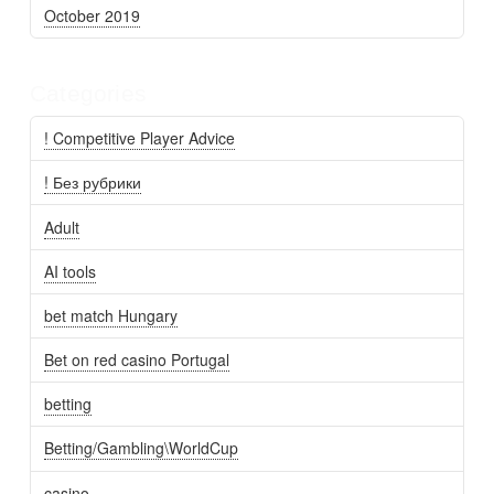
October 2019
Categories
! Competitive Player Advice
! Без рубрики
Adult
AI tools
bet match Hungary
Bet on red casino Portugal
betting
Betting/Gambling\WorldCup
casino