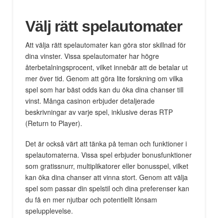
Välj rätt spelautomater
Att välja rätt spelautomater kan göra stor skillnad för
dina vinster. Vissa spelautomater har högre
återbetalningsprocent, vilket innebär att de betalar ut
mer över tid. Genom att göra lite forskning om vilka
spel som har bäst odds kan du öka dina chanser till
vinst. Många casinon erbjuder detaljerade
beskrivningar av varje spel, inklusive deras RTP
(Return to Player).
Det är också värt att tänka på teman och funktioner i
spelautomaterna. Vissa spel erbjuder bonusfunktioner
som gratissnurr, multiplikatorer eller bonusspel, vilket
kan öka dina chanser att vinna stort. Genom att välja
spel som passar din spelstil och dina preferenser kan
du få en mer njutbar och potentiellt lönsam
spelupplevelse.