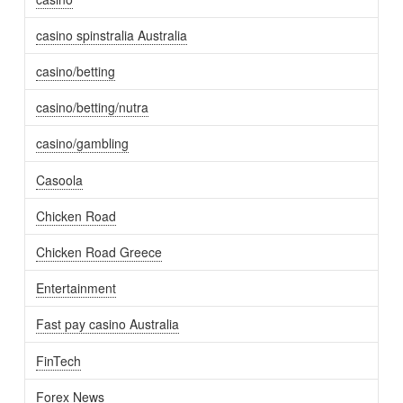
casino spinstralia Australia
casino/betting
casino/betting/nutra
casino/gambling
Casoola
Chicken Road
Chicken Road Greece
Entertainment
Fast pay casino Australia
FinTech
Forex News