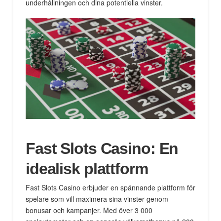
underhållningen och dina potentiella vinster.
Fast Slots Casino: En
idealisk plattform
Fast Slots Casino erbjuder en spännande plattform för
spelare som vill maximera sina vinster genom
bonusar och kampanjer. Med över 3 000