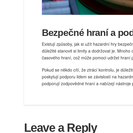
Bezpečné hraní a po
Existují způsoby, jak si užít hazardní hry bezp
důležité stanovit si limity a dodržovat je. Mnoho 
časového hraní, což může pomoci udržet hraní p
Pokud se někdo cítí, že ztrácí kontrolu, je důlež
poskytují podporu lidem se závislostí na hazardn
podporují zodpovědné hraní a nabízejí nástroje 
Leave a Reply