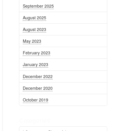
September 2025
August 2025
August 2023
May 2023
February 2023
January 2023
December 2022
December 2020
October 2019
Categories