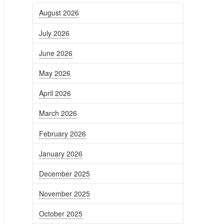
August 2026
July 2026
June 2026
May 2026
April 2026
March 2026
February 2026
January 2026
December 2025
November 2025
October 2025