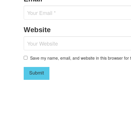
Website
Save my name, email, and website in this browser for 