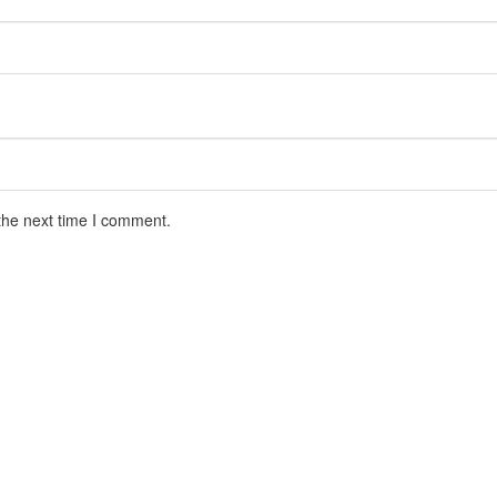
the next time I comment.