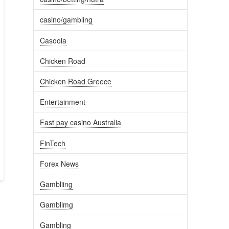
casino/gambling
Casoola
Chicken Road
Chicken Road Greece
Entertainment
Fast pay casino Australia
FinTech
Forex News
Gambliing
Gamblimg
Gambling