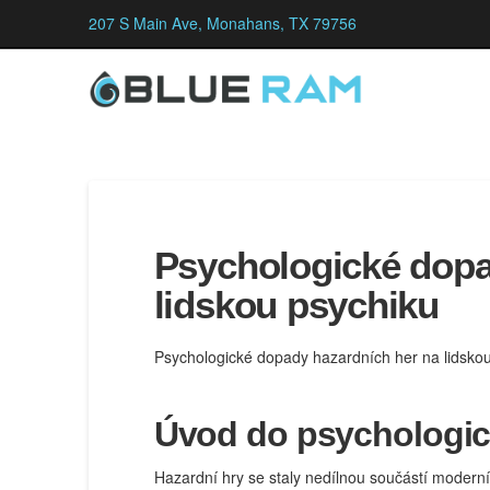
207 S Main Ave, Monahans, TX 79756
Psychologické dopa
lidskou psychiku
Psychologické dopady hazardních her na lidsko
Úvod do psychologic
Hazardní hry se staly nedílnou součástí moderní 