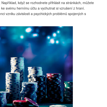
Například, když se rozhodnete přihlásit na stránkách, můžete
 ke svému hernímu účtu a vychutnat si vzrušení z hraní.
ci vzniku závislosti a psychických problémů spojených s