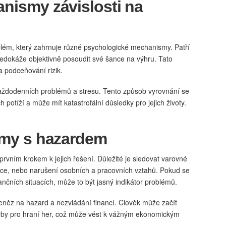
nismy závislosti na
blém, který zahrnuje různé psychologické mechanismy. Patří
 nedokáže objektivně posoudit své šance na výhru. Tato
 podceňování rizik.
 každodenních problémů a stresu. Tento způsob vyrovnání se
 potíží a může mít katastrofální důsledky pro jejich životy.
émy s hazardem
vním krokem k jejich řešení. Důležité je sledovat varovné
olace, nebo narušení osobních a pracovních vztahů. Pokud se
ančních situacích, může to být jasný indikátor problémů.
něz na hazard a nezvládání financí. Člověk může začít
řeby pro hraní her, což může vést k vážným ekonomickým