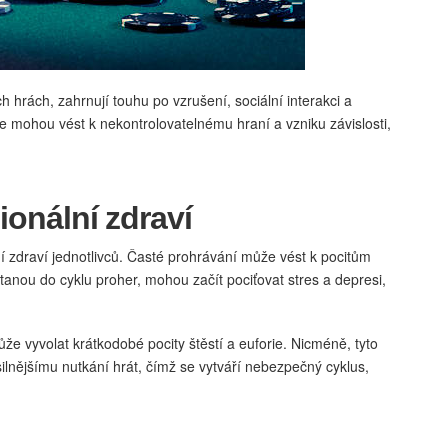
ch hrách, zahrnují touhu po vzrušení, sociální interakci a
ce mohou vést k nekontrolovatelnému hraní a vzniku závislosti,
ionální zdraví
 zdraví jednotlivců. Časté prohrávání může vést k pocitům
stanou do cyklu proher, mohou začít pociťovat stres a depresi,
že vyvolat krátkodobé pocity štěstí a euforie. Nicméně, tyto
ilnějšímu nutkání hrát, čímž se vytváří nebezpečný cyklus,