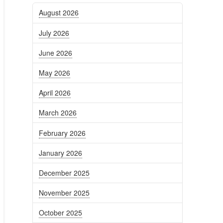
August 2026
July 2026
June 2026
May 2026
April 2026
March 2026
February 2026
January 2026
December 2025
November 2025
October 2025