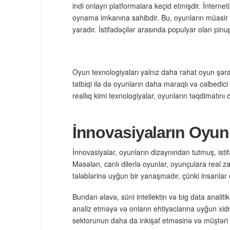
indi onlayn platformalara keçid etmişdir. İnternet
oynama imkanına sahibdir. Bu, oyunların müasir
yaradır. İstifadəçilər arasında populyar olan
pinu
Oyun texnologiyaları yalnız daha rahat oyun şəra
tətbiqi ilə də oyunların daha maraqlı və cəlbedici 
reallıq kimi texnologiyalar, oyunların təqdimatını də
İnnovasiyaların Oyunl
İnnovasiyalar, oyunların dizaynından tutmuş, isti
Məsələn, canlı dilerlə oyunlar, oyunçulara real z
tələblərinə uyğun bir yanaşmadır, çünki insanlar d
Bundan əlavə, süni intellektin və big data analitik
analiz etməyə və onların ehtiyaclarına uyğun xidm
sektorunun daha da inkişaf etməsinə və müştəri