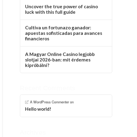
Uncover the true power of casino
luck with this full guide
Cultiva un fortunazo ganador:
apuestas sofisticadas para avances
financieros
A Magyar Online Casino legjobb
slotjai 2026-ban: mit érdemes
kipróbálni?
Recent Comments
A WordPress Commenter
on
Hello world!
Archives