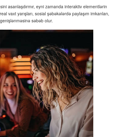
əsini asanlaşdırmır, eyni zamanda interaktiv elementlərin
real vaxt yarışları, sosial şəbəkələrdə paylaşım imkanları,
ın genişlənməsinə səbəb olur.