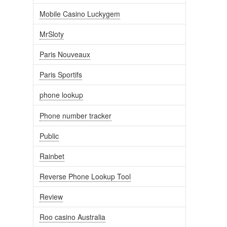
Mobile Casino Luckygem
MrSloty
Paris Nouveaux
Paris Sportifs
phone lookup
Phone number tracker
Public
Rainbet
Reverse Phone Lookup Tool
Review
Roo casino Australia