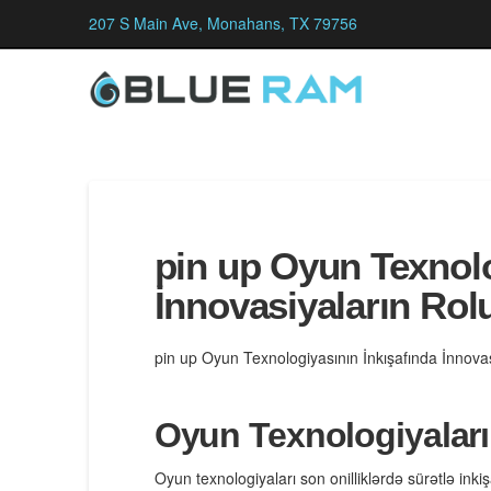
207 S Main Ave, Monahans, TX 79756
pin up Oyun Texnolo
İnnovasiyaların Rol
pin up Oyun Texnologiyasının İnkışafında İnnovas
Oyun Texnologiyaların
Oyun texnologiyaları son onilliklərdə sürətlə inki