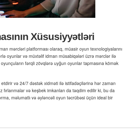
asının Xüsusiyyətləri
an mərcləri platforması olaraq, müasir oyun texnologiyalarını
erlə oyunlar və müxtəlif idman müsabiqələri üzrə mərclər ilə
u, oyunçuların fərqli zövqlərə uyğun oyunlar tapmasına kömək
 etdirir və 24/7 dəstək xidməti ilə istifadəçilərinə hər zaman
uz fırlanmalar və keşbek imkanları da təqdim edilir ki, bu da
orma, məlumatlı və əyləncəli oyun təcrübəsi üçün ideal bir