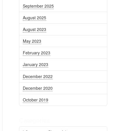
September 2025
August 2025
August 2023
May 2023
February 2023
January 2023
December 2022
December 2020
October 2019
Categories