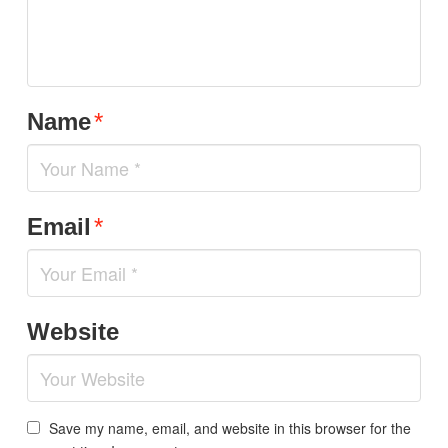
Name
*
Email
*
Website
Save my name, email, and website in this browser for the