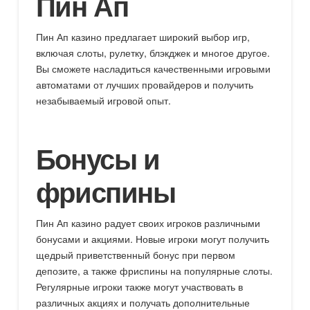
Пин Ап
Пин Ап казино предлагает широкий выбор игр,
включая слоты, рулетку, блэкджек и многое другое.
Вы сможете насладиться качественными игровыми
автоматами от лучших провайдеров и получить
незабываемый игровой опыт.
Бонусы и
фриспины
Пин Ап казино радует своих игроков различными
бонусами и акциями. Новые игроки могут получить
щедрый приветственный бонус при первом
депозите, а также фриспины на популярные слоты.
Регулярные игроки также могут участвовать в
различных акциях и получать дополнительные