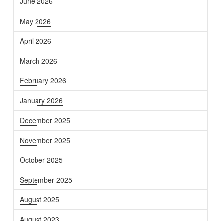
June 2026
May 2026
April 2026
March 2026
February 2026
January 2026
December 2025
November 2025
October 2025
September 2025
August 2025
August 2023