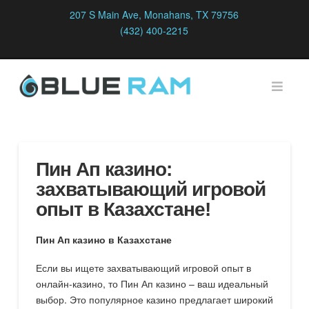
207 S Main Ave, Monahans, TX 79756
(432) 400-2215
Navi
Пин Ап казино:
захватывающий игровой
опыт в Казахстане!
Пин Ап казино в Казахстане
Если вы ищете захватывающий игровой опыт в
онлайн-казино, то Пин Ап казино – ваш идеальный
выбор. Это популярное казино предлагает широкий