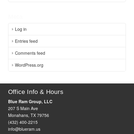
Meta
Log in
Entries feed
Comments feed
WordPress.org
Office Info & Hours
Blue Ram Group, LLC
207 S Main Ave
Monahans, TX 79756
(432) 400-2215
info@blueram.us