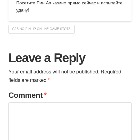
Посетите
Пин Ап казино
прямо сейчас и испытайте
удачу!
CASINO PIN UP ONLINE GAME STOTS
Leave a Reply
Your email address will not be published.
Required
fields are marked
*
Comment
*