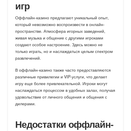
игр
Оффлайн-казино предлагают уникальный опыт,
который невозможно воспроизвести в онлайн-
пространстве. Атмосфера игорных заведений,
живая музыка и общение с другими игроками
создают особое настроение. Здесь можно не
только играть, но и наслаждаться целым спектром
развлечений.
В оффлайн-казино также часто предоставляются
различные привилегии и VIP-услуги, что делает
игру еще более привлекательной. Игроки могут
наслаждаться процессом в удобных залах, получая
удовольствие от личного общения и общения с
дилерами.
Недостатки оффлайн-