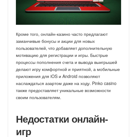
Кроме того, онлайн-казино часто предлагают
заманчивые бонусы и акции для новых
пользователей, что добавляет дополнительную
мотивацию для регистрации и игры. Быстрые
процессы пополнения счета и вывода выигрышей
делают игру комфортной и приятной, а мобильные
приложения для iOS и Android позволяют
наслаждаться азартом даже на ходу. Pinko casino
также предоставляет уникальные возможности
своим пользователям.
Недостатки онлайн-
игр