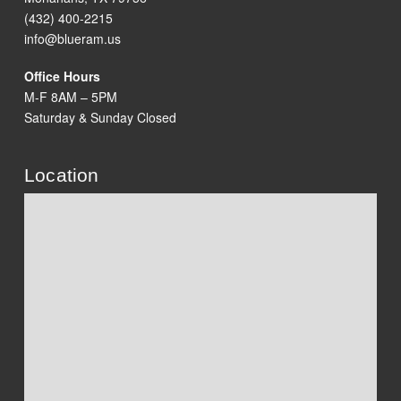
(432) 400-2215
info@blueram.us
Office Hours
M-F 8AM – 5PM
Saturday & Sunday Closed
Location