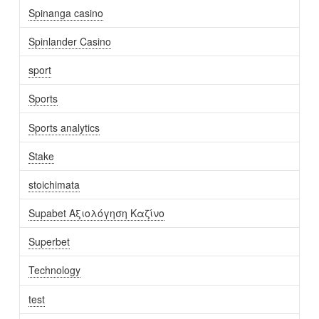
Spinanga casino
Spinlander Casino
sport
Sports
Sports analytics
Stake
stoichimata
Supabet Αξιολόγηση Καζίνο
Superbet
Technology
test