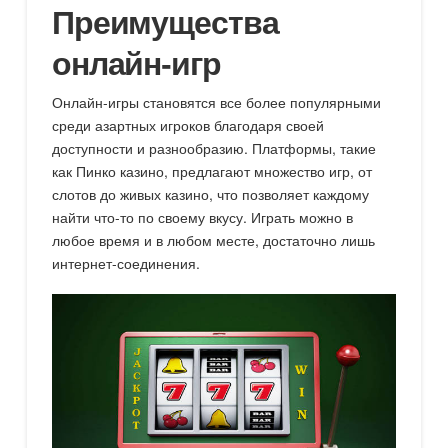
Преимущества
онлайн-игр
Онлайн-игры становятся все более популярными
среди азартных игроков благодаря своей
доступности и разнообразию. Платформы, такие
как
Пинко казино
, предлагают множество игр, от
слотов до живых казино, что позволяет каждому
найти что-то по своему вкусу. Играть можно в
любое время и в любом месте, достаточно лишь
интернет-соединения.