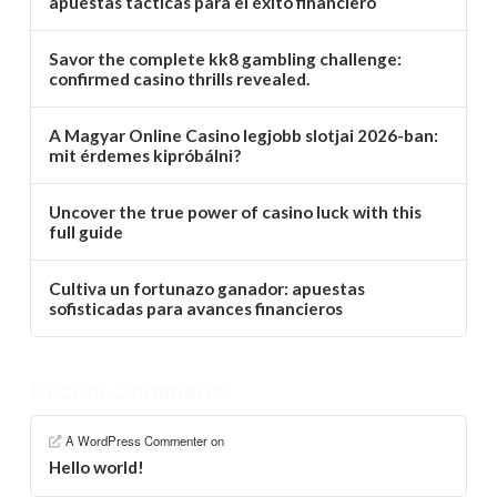
apuestas tácticas para el éxito financiero
Savor the complete kk8 gambling challenge:
confirmed casino thrills revealed.
A Magyar Online Casino legjobb slotjai 2026-ban:
mit érdemes kipróbálni?
Uncover the true power of casino luck with this
full guide
Cultiva un fortunazo ganador: apuestas
sofisticadas para avances financieros
Recent Comments
A WordPress Commenter
on
Hello world!