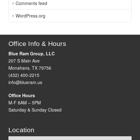
Comments feed
WordPress.org
Office Info & Hours
Blue Ram Group, LLC
207 S Main Ave
Monahans, TX 79756
(432) 400-2215
info@blueram.us
Office Hours
M-F 8AM – 5PM
Saturday & Sunday Closed
Location