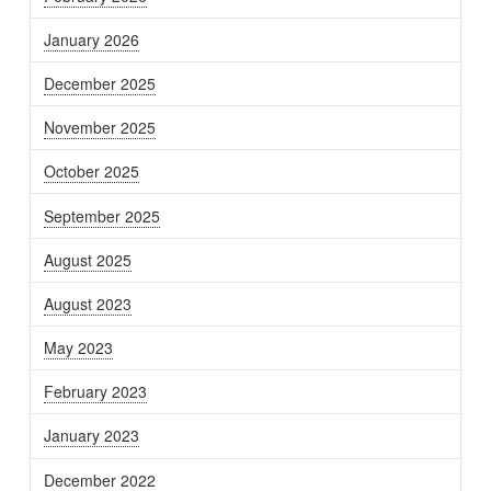
January 2026
December 2025
November 2025
October 2025
September 2025
August 2025
August 2023
May 2023
February 2023
January 2023
December 2022