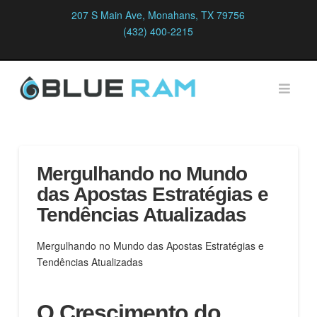
207 S Main Ave, Monahans, TX 79756
(432) 400-2215
Navi
Mergulhando no Mundo
das Apostas Estratégias e
Tendências Atualizadas
Mergulhando no Mundo das Apostas Estratégias e
Tendências Atualizadas
O Crescimento do