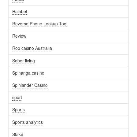
Rainbet
Reverse Phone Lookup Tool
Review
Roo casino Australia
Sober living
Spinanga casino
Spinlander Casino
sport
Sports
Sports analytics
Stake