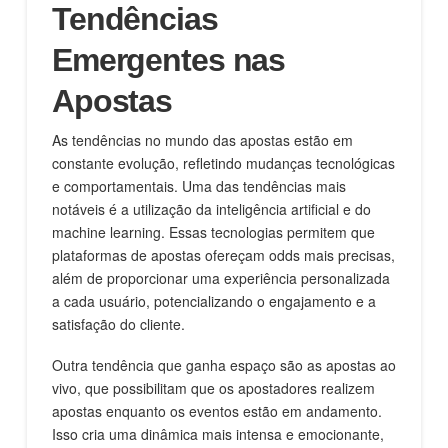
Tendências
Emergentes nas
Apostas
As tendências no mundo das apostas estão em
constante evolução, refletindo mudanças tecnológicas
e comportamentais. Uma das tendências mais
notáveis é a utilização da inteligência artificial e do
machine learning. Essas tecnologias permitem que
plataformas de apostas ofereçam odds mais precisas,
além de proporcionar uma experiência personalizada
a cada usuário, potencializando o engajamento e a
satisfação do cliente.
Outra tendência que ganha espaço são as apostas ao
vivo, que possibilitam que os apostadores realizem
apostas enquanto os eventos estão em andamento.
Isso cria uma dinâmica mais intensa e emocionante,