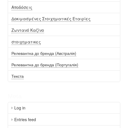
Αποδόσεις
Δοκιμασμένες Στοιχηματικές Εταιρίες
Ζωντανό Καζίνο
στοιχηματικες
Релевантна до бренда (Австралія)
Релевантна до бренда (Португалія)
Текста
Meta
Log in
Entries feed