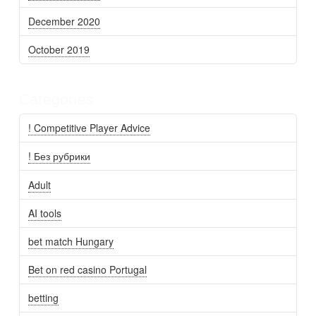
December 2020
October 2019
Categories
! Competitive Player Advice
! Без рубрики
Adult
AI tools
bet match Hungary
Bet on red casino Portugal
betting