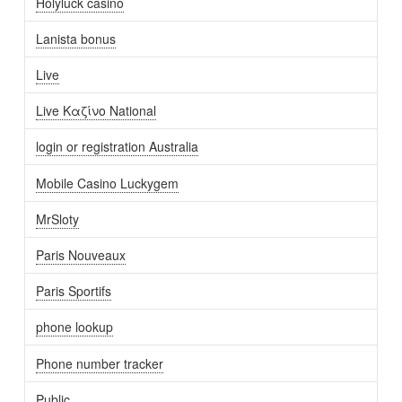
Holyluck casino
Lanista bonus
Live
Live Καζίνο National
login or registration Australia
Mobile Casino Luckygem
MrSloty
Paris Nouveaux
Paris Sportifs
phone lookup
Phone number tracker
Public