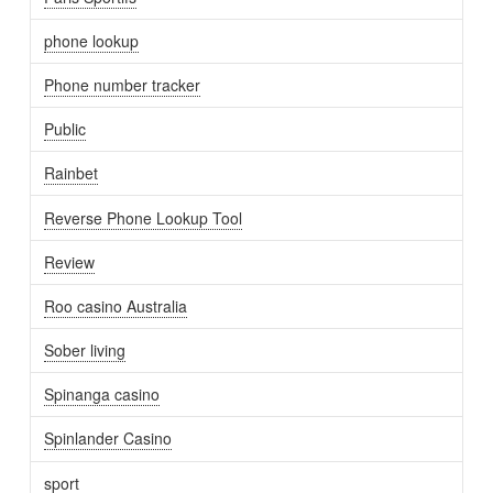
phone lookup
Phone number tracker
Public
Rainbet
Reverse Phone Lookup Tool
Review
Roo casino Australia
Sober living
Spinanga casino
Spinlander Casino
sport