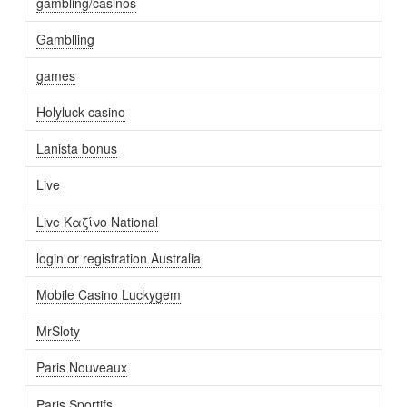
gambling/casinos
Gamblling
games
Holyluck casino
Lanista bonus
Live
Live Καζίνο National
login or registration Australia
Mobile Casino Luckygem
MrSloty
Paris Nouveaux
Paris Sportifs