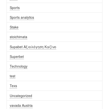
Sports
Sports analytics
Stake
stoichimata
Supabet Αξιολόγηση Καζίνο
Superbet
Technology
test
Texs
Uncategorized
vavada Austria