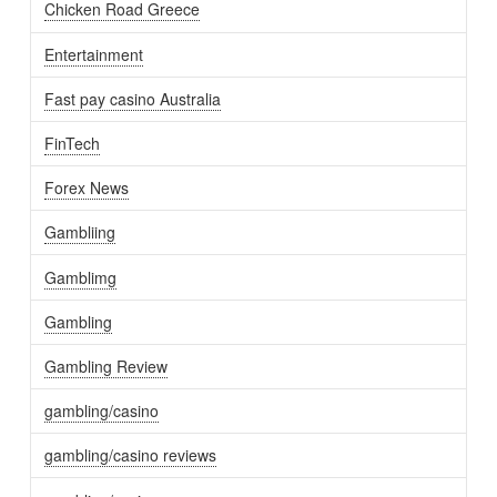
Chicken Road Greece
Entertainment
Fast pay casino Australia
FinTech
Forex News
Gambliing
Gamblimg
Gambling
Gambling Review
gambling/casino
gambling/casino reviews