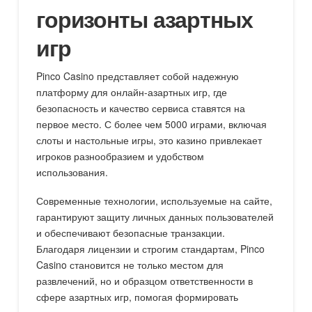
горизонты азартных
игр
Pinco Casino представляет собой надежную
платформу для онлайн-азартных игр, где
безопасность и качество сервиса ставятся на
первое место. С более чем 5000 играми, включая
слоты и настольные игры, это казино привлекает
игроков разнообразием и удобством
использования.
Современные технологии, используемые на сайте,
гарантируют защиту личных данных пользователей
и обеспечивают безопасные транзакции.
Благодаря лицензии и строгим стандартам, Pinco
Casino становится не только местом для
развлечений, но и образцом ответственности в
сфере азартных игр, помогая формировать