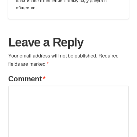
позитивное отношение к этому виду досуга в
обществе.
Leave a Reply
Your email address will not be published.
Required
fields are marked
*
Comment
*