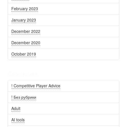
February 2023
January 2023
December 2022
December 2020
October 2019
Categories
! Competitive Player Advice
! Без рубрики
Adult
AI tools