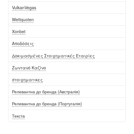
VulkanVegas
Wettquoten
Xonbet
Αποδόσεις
Δοκιμασμένες Στοιχηματικές Εταιρίες
Ζωντανό Καζίνο
στοιχηματικες
Релевантна до бренда (Австралія)
Релевантна до бренда (Португалія)
Текста