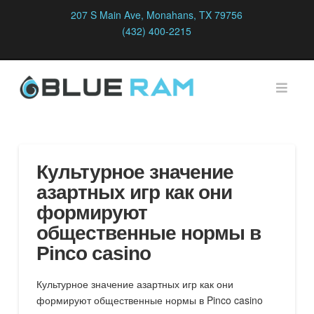
207 S Main Ave, Monahans, TX 79756
(432) 400-2215
Navi
Культурное значение
азартных игр как они
формируют
общественные нормы в
Pinco casino
Культурное значение азартных игр как они
формируют общественные нормы в Pinco casino