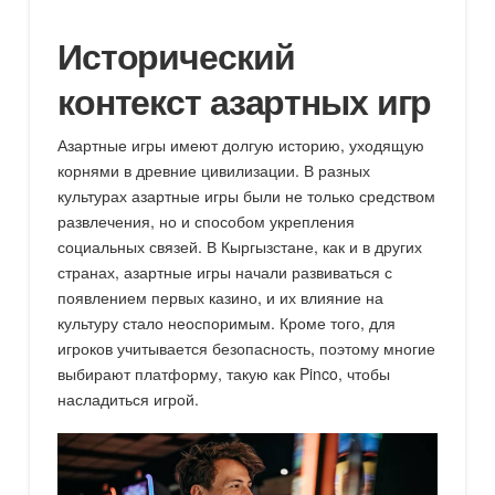
Исторический
контекст азартных игр
Азартные игры имеют долгую историю, уходящую
корнями в древние цивилизации. В разных
культурах азартные игры были не только средством
развлечения, но и способом укрепления
социальных связей. В Кыргызстане, как и в других
странах, азартные игры начали развиваться с
появлением первых казино, и их влияние на
культуру стало неоспоримым. Кроме того, для
игроков учитывается безопасность, поэтому многие
выбирают платформу, такую как
Pinco
, чтобы
насладиться игрой.