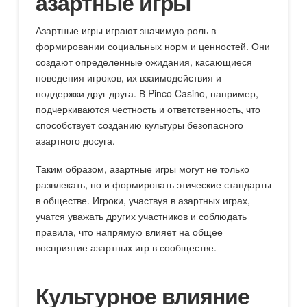
азартные игры
Азартные игры играют значимую роль в
формировании социальных норм и ценностей. Они
создают определенные ожидания, касающиеся
поведения игроков, их взаимодействия и
поддержки друг друга. В Pinco Casino, например,
подчеркиваются честность и ответственность, что
способствует созданию культуры безопасного
азартного досуга.
Таким образом, азартные игры могут не только
развлекать, но и формировать этические стандарты
в обществе. Игроки, участвуя в азартных играх,
учатся уважать других участников и соблюдать
правила, что напрямую влияет на общее
восприятие азартных игр в сообществе.
Культурное влияние