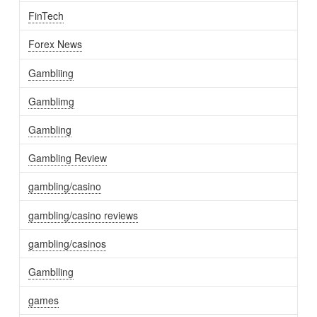
FinTech
Forex News
Gambliing
Gamblimg
Gambling
Gambling Review
gambling/casino
gambling/casino reviews
gambling/casinos
Gamblling
games