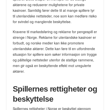
aktørene og reduserer mulighetene for private
kasinoer. Samtidig fører dette til at mange spillere tyr
til utenlandske nettsteder, noe som kan medføre risiko
for svindel og manglende beskyttelse.
Kravene til markedsføring og reklame for pengespill er
strenge i Norge. Reklame for utenlandske kasinoer er
forbudt, og norske medier kan ikke promotere
utenlandske aktører. Dette kan føre til en utfordrende
situasjon for spillere som søker informasjon om trygge
og pålitelige nettsteder utenfor de statlige rammene,
men gir også en beskyttende effekt mot uregulerte
aktører.
Spillernes rettigheter og
beskyttelse
Spillernes rettigheter i Norge er beskyttet gjennom