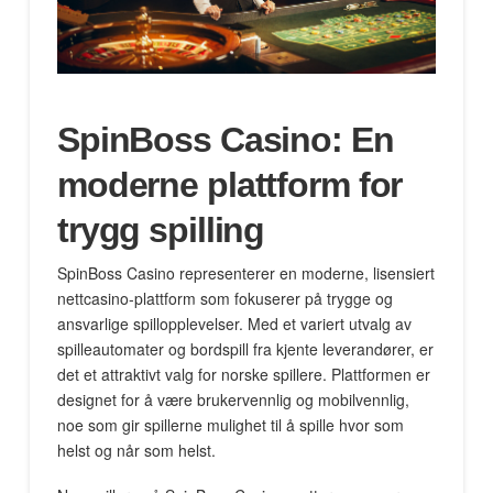
SpinBoss Casino: En
moderne plattform for
trygg spilling
SpinBoss Casino representerer en moderne, lisensiert
nettcasino-plattform som fokuserer på trygge og
ansvarlige spillopplevelser. Med et variert utvalg av
spilleautomater og bordspill fra kjente leverandører, er
det et attraktivt valg for norske spillere. Plattformen er
designet for å være brukervennlig og mobilvennlig,
noe som gir spillerne mulighet til å spille hvor som
helst og når som helst.