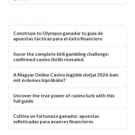
Recent Posts
Construye tu Olympus ganador tu guía de
apuestas tácticas para el éxito financiero
Savor the complete kk8 gambling challenge:
confirmed casino thrills revealed.
A Magyar Online Casino legjobb slotjai 2026-ban:
mit érdemes kipróbálni?
Uncover the true power of casino luck with this
full guide
Cultiva un fortunazo ganador: apuestas
sofisticadas para avances financieros