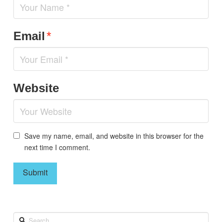
Email
*
Website
Save my name, email, and website in this browser for the
next time I comment.
Search