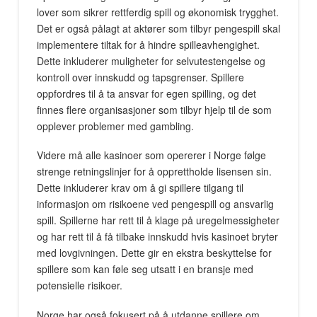
lover som sikrer rettferdig spill og økonomisk trygghet.
Det er også pålagt at aktører som tilbyr pengespill skal
implementere tiltak for å hindre spilleavhengighet.
Dette inkluderer muligheter for selvutestengelse og
kontroll over innskudd og tapsgrenser. Spillere
oppfordres til å ta ansvar for egen spilling, og det
finnes flere organisasjoner som tilbyr hjelp til de som
opplever problemer med gambling.
Videre må alle kasinoer som opererer i Norge følge
strenge retningslinjer for å opprettholde lisensen sin.
Dette inkluderer krav om å gi spillere tilgang til
informasjon om risikoene ved pengespill og ansvarlig
spill. Spillerne har rett til å klage på uregelmessigheter
og har rett til å få tilbake innskudd hvis kasinoet bryter
med lovgivningen. Dette gir en ekstra beskyttelse for
spillere som kan føle seg utsatt i en bransje med
potensielle risikoer.
Norge har også fokusert på å utdanne spillere om