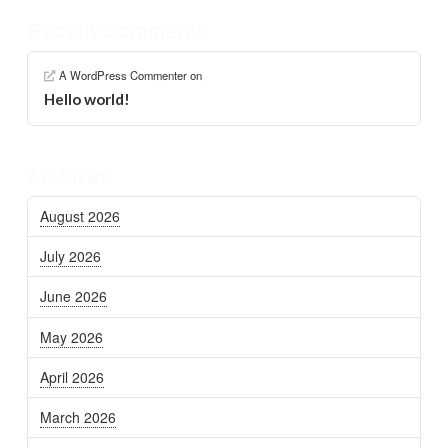
Recent Comments
A WordPress Commenter
on
Hello world!
Archives
August 2026
July 2026
June 2026
May 2026
April 2026
March 2026