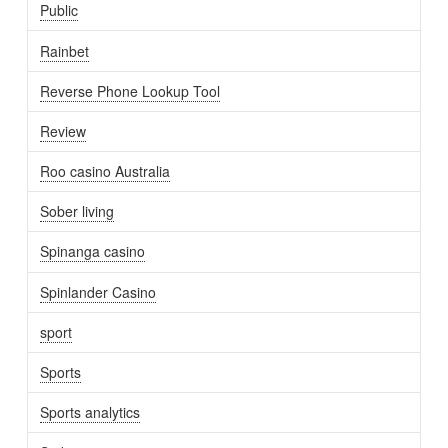
Public
Rainbet
Reverse Phone Lookup Tool
Review
Roo casino Australia
Sober living
Spinanga casino
Spinlander Casino
sport
Sports
Sports analytics