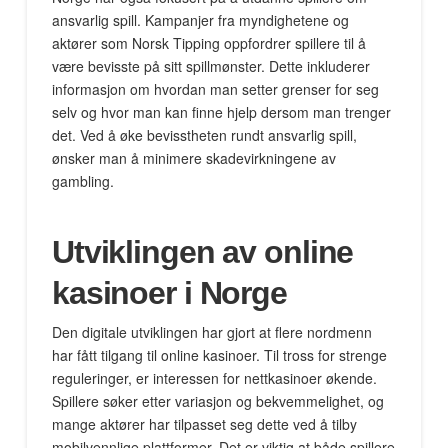
ansvarlig spill. Kampanjer fra myndighetene og
aktører som Norsk Tipping oppfordrer spillere til å
være bevisste på sitt spillmønster. Dette inkluderer
informasjon om hvordan man setter grenser for seg
selv og hvor man kan finne hjelp dersom man trenger
det. Ved å øke bevisstheten rundt ansvarlig spill,
ønsker man å minimere skadevirkningene av
gambling.
Utviklingen av online
kasinoer i Norge
Den digitale utviklingen har gjort at flere nordmenn
har fått tilgang til online kasinoer. Til tross for strenge
reguleringer, er interessen for nettkasinoer økende.
Spillere søker etter variasjon og bekvemmelighet, og
mange aktører har tilpasset seg dette ved å tilby
mobilvennlige plattformer. Det er viktig at både spillere