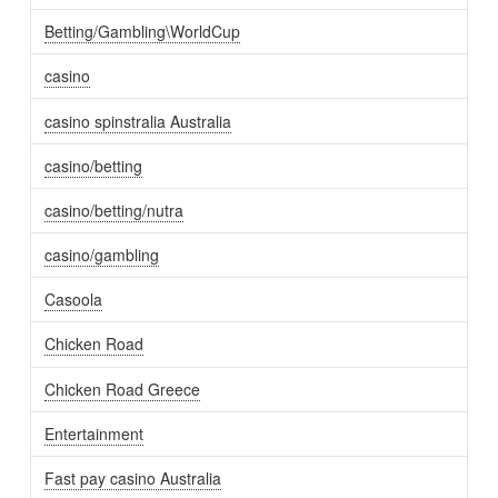
Betting/Gambling\WorldCup
casino
casino spinstralia Australia
casino/betting
casino/betting/nutra
casino/gambling
Casoola
Chicken Road
Chicken Road Greece
Entertainment
Fast pay casino Australia