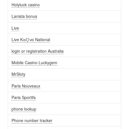
Holyluck casino
Lanista bonus
Live
Live Καζίνο National
login or registration Australia
Mobile Casino Luckygem
MrSloty
Paris Nouveaux
Paris Sportifs
phone lookup
Phone number tracker