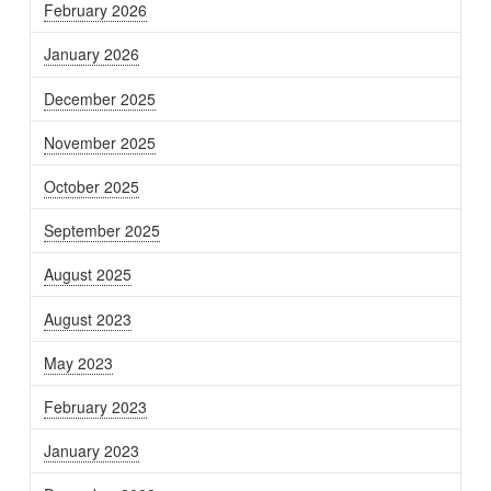
February 2026
January 2026
December 2025
November 2025
October 2025
September 2025
August 2025
August 2023
May 2023
February 2023
January 2023