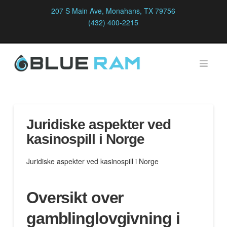
207 S Main Ave, Monahans, TX 79756
(432) 400-2215
Navi
Juridiske aspekter ved
kasinospill i Norge
Juridiske aspekter ved kasinospill i Norge
Oversikt over
gamblinglovgivning i