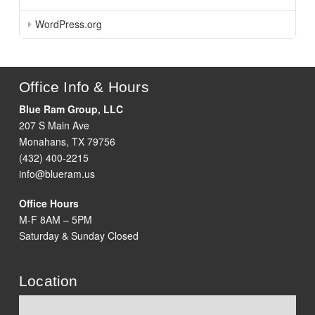
WordPress.org
Office Info & Hours
Blue Ram Group, LLC
207 S Main Ave
Monahans, TX 79756
(432) 400-2215
info@blueram.us
Office Hours
M-F 8AM – 5PM
Saturday & Sunday Closed
Location