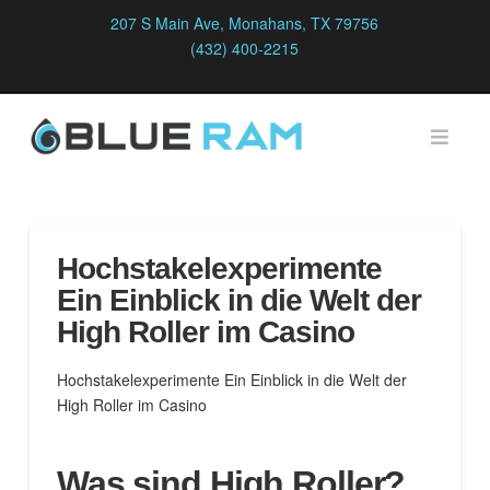
207 S Main Ave, Monahans, TX 79756
(432) 400-2215
Navi
Hochstakelexperimente
Ein Einblick in die Welt der
High Roller im Casino
Hochstakelexperimente Ein Einblick in die Welt der
High Roller im Casino
Was sind High Roller?