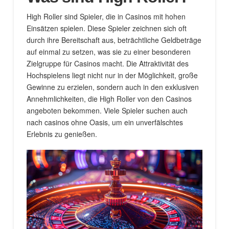
High Roller sind Spieler, die in Casinos mit hohen
Einsätzen spielen. Diese Spieler zeichnen sich oft
durch ihre Bereitschaft aus, beträchtliche Geldbeträge
auf einmal zu setzen, was sie zu einer besonderen
Zielgruppe für Casinos macht. Die Attraktivität des
Hochspielens liegt nicht nur in der Möglichkeit, große
Gewinne zu erzielen, sondern auch in den exklusiven
Annehmlichkeiten, die High Roller von den Casinos
angeboten bekommen. Viele Spieler suchen auch
nach
casinos ohne Oasis
, um ein unverfälschtes
Erlebnis zu genießen.