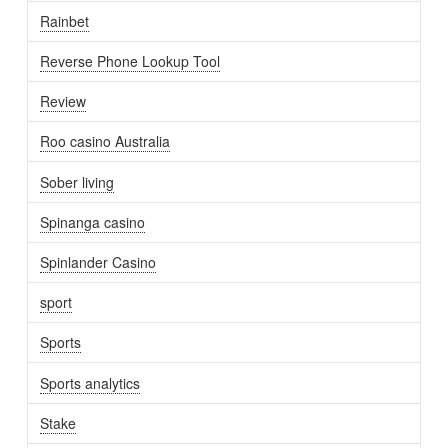
Rainbet
Reverse Phone Lookup Tool
Review
Roo casino Australia
Sober living
Spinanga casino
Spinlander Casino
sport
Sports
Sports analytics
Stake