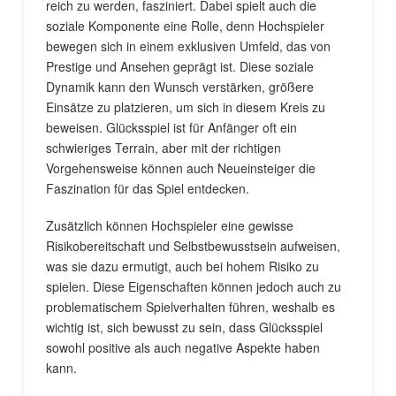
reich zu werden, fasziniert. Dabei spielt auch die
soziale Komponente eine Rolle, denn Hochspieler
bewegen sich in einem exklusiven Umfeld, das von
Prestige und Ansehen geprägt ist. Diese soziale
Dynamik kann den Wunsch verstärken, größere
Einsätze zu platzieren, um sich in diesem Kreis zu
beweisen. Glücksspiel ist für Anfänger oft ein
schwieriges Terrain, aber mit der richtigen
Vorgehensweise können auch Neueinsteiger die
Faszination für das Spiel entdecken.
Zusätzlich können Hochspieler eine gewisse
Risikobereitschaft und Selbstbewusstsein aufweisen,
was sie dazu ermutigt, auch bei hohem Risiko zu
spielen. Diese Eigenschaften können jedoch auch zu
problematischem Spielverhalten führen, weshalb es
wichtig ist, sich bewusst zu sein, dass Glücksspiel
sowohl positive als auch negative Aspekte haben
kann.