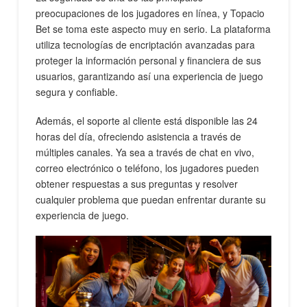
preocupaciones de los jugadores en línea, y Topacio
Bet se toma este aspecto muy en serio. La plataforma
utiliza tecnologías de encriptación avanzadas para
proteger la información personal y financiera de sus
usuarios, garantizando así una experiencia de juego
segura y confiable.
Además, el soporte al cliente está disponible las 24
horas del día, ofreciendo asistencia a través de
múltiples canales. Ya sea a través de chat en vivo,
correo electrónico o teléfono, los jugadores pueden
obtener respuestas a sus preguntas y resolver
cualquier problema que puedan enfrentar durante su
experiencia de juego.