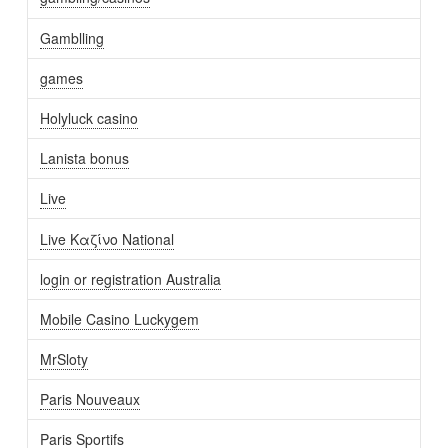
Gamblling
games
Holyluck casino
Lanista bonus
Live
Live Καζίνο National
login or registration Australia
Mobile Casino Luckygem
MrSloty
Paris Nouveaux
Paris Sportifs