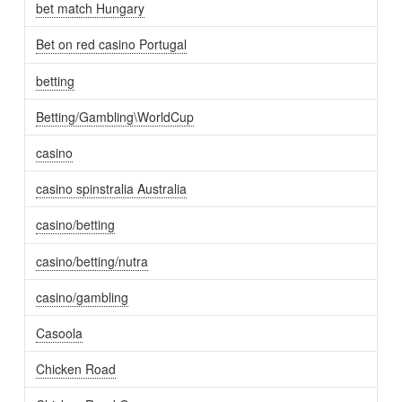
bet match Hungary
Bet on red casino Portugal
betting
Betting/Gambling\WorldCup
casino
casino spinstralia Australia
casino/betting
casino/betting/nutra
casino/gambling
Casoola
Chicken Road