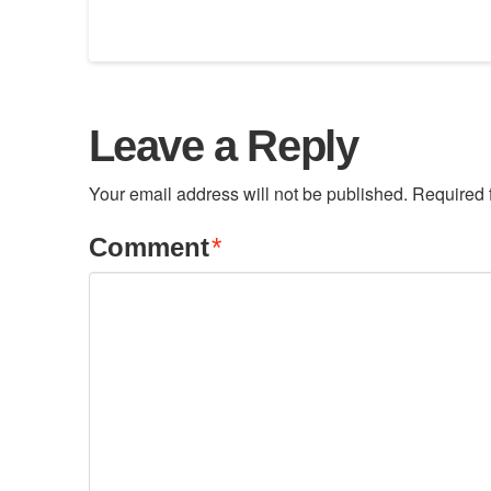
Leave a Reply
Your email address will not be published.
Required 
Comment
*