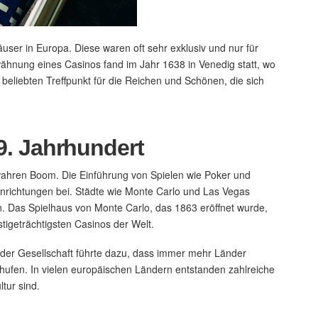
äuser in Europa. Diese waren oft sehr exklusiv und nur für
wähnung eines Casinos fand im Jahr 1638 in Venedig statt, wo
 beliebten Treffpunkt für die Reichen und Schönen, die sich
9. Jahrhundert
wahren Boom. Die Einführung von Spielen wie Poker und
Einrichtungen bei. Städte wie Monte Carlo und Las Vegas
. Das Spielhaus von Monte Carlo, das 1863 eröffnet wurde,
stigeträchtigsten Casinos der Welt.
der Gesellschaft führte dazu, dass immer mehr Länder
ufen. In vielen europäischen Ländern entstanden zahlreiche
ltur sind.