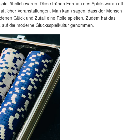
spiel ähnlich waren. Diese frühen Formen des Spiels waren oft
chaftlicher Veranstaltungen. Man kann sagen, dass der Mensch
 denen Glück und Zufall eine Rolle spielten. Zudem hat das
ss auf die moderne Glücksspielkultur genommen.