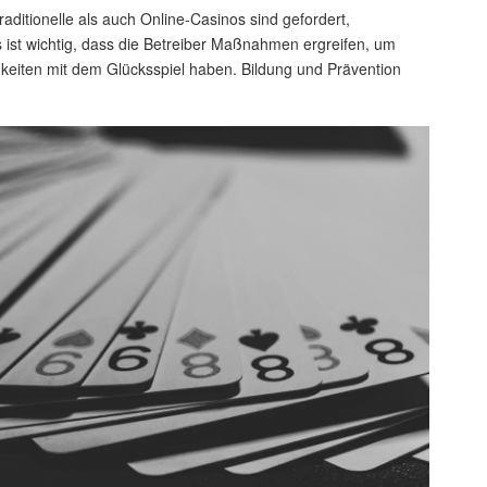
raditionelle als auch Online-Casinos sind gefordert,
 ist wichtig, dass die Betreiber Maßnahmen ergreifen, um
gkeiten mit dem Glücksspiel haben. Bildung und Prävention