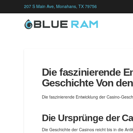
207 S Main Ave, Monahans, TX 79756
Die faszinierende E
Geschichte Von den
Die faszinierende Entwicklung der Casino-Gesch
Die Ursprünge der C
Die Geschichte der Casinos reicht bis in die Antik