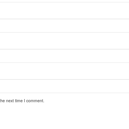
the next time I comment.