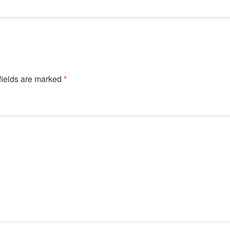
fields are marked
*