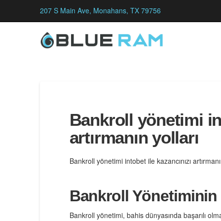
207 S Main Ave, Monahans, TX 79756
Bankroll yönetimi in
artırmanın yolları
Bankroll yönetimi intobet ile kazancınızı artırmanı
Bankroll Yönetimini
Bankroll yönetimi, bahis dünyasında başarılı olman