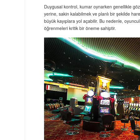
Duygusal kontrol, kumar oynarken genellikle göz 
yerine, sakin kalabilmek ve planlı bir şekilde ha
büyük kayıplara yol açabilir. Bu nedenle, oyuncul
öğrenmeleri kritik bir öneme sahiptir.