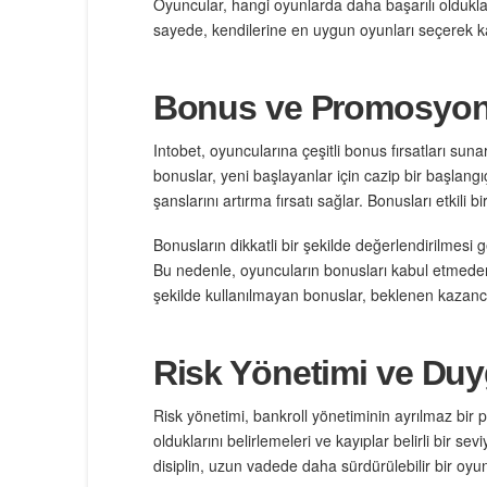
Oyuncular, hangi oyunlarda daha başarılı olduklar
sayede, kendilerine en uygun oyunları seçerek kaz
Bonus ve Promosyonl
Intobet, oyuncularına çeşitli bonus fırsatları suna
bonuslar, yeni başlayanlar için cazip bir başlan
şanslarını artırma fırsatı sağlar. Bonusları etkili 
Bonusların dikkatli bir şekilde değerlendirilmesi ge
Bu nedenle, oyuncuların bonusları kabul etmeden 
şekilde kullanılmayan bonuslar, beklenen kazancı 
Risk Yönetimi ve Duy
Risk yönetimi, bankroll yönetiminin ayrılmaz bir
olduklarını belirlemeleri ve kayıplar belirli bir s
disiplin, uzun vadede daha sürdürülebilir bir oyu