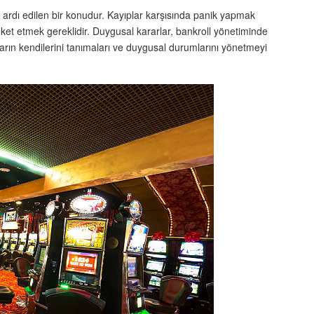
ardı edilen bir konudur. Kayıplar karşısında panik yapmak
reket etmek gereklidir. Duygusal kararlar, bankroll yönetiminde
arın kendilerini tanımaları ve duygusal durumlarını yönetmeyi