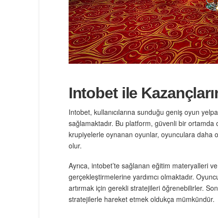
Intobet ile Kazançların
Intobet, kullanıcılarına sunduğu geniş oyun yelpaz
sağlamaktadır. Bu platform, güvenli bir ortamda 
krupiyelerle oynanan oyunlar, oyunculara daha ot
olur.
Ayrıca, intobet’te sağlanan eğitim materyalleri ve 
gerçekleştirmelerine yardımcı olmaktadır. Oyunc
artırmak için gerekli stratejileri öğrenebilirler. S
stratejilerle hareket etmek oldukça mümkündür.