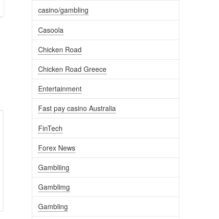
casino/gambling
Casoola
Chicken Road
Chicken Road Greece
Entertainment
Fast pay casino Australia
FinTech
Forex News
Gambliing
Gamblimg
Gambling