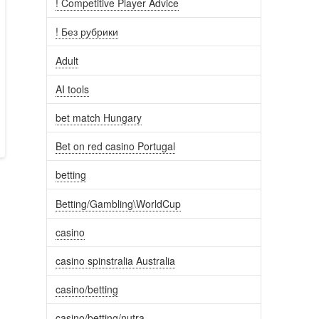
! Competitive Player Advice
! Без рубрики
Adult
AI tools
bet match Hungary
Bet on red casino Portugal
betting
Betting/Gambling\WorldCup
casino
casino spinstralia Australia
casino/betting
casino/betting/nutra