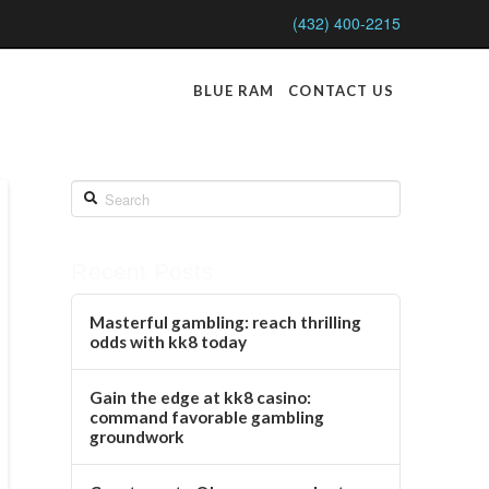
(432) 400-2215
BLUE RAM
CONTACT US
Search
Recent Posts
Masterful gambling: reach thrilling
odds with kk8 today
Gain the edge at kk8 casino:
command favorable gambling
groundwork