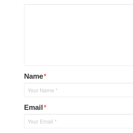
Name
*
Email
*