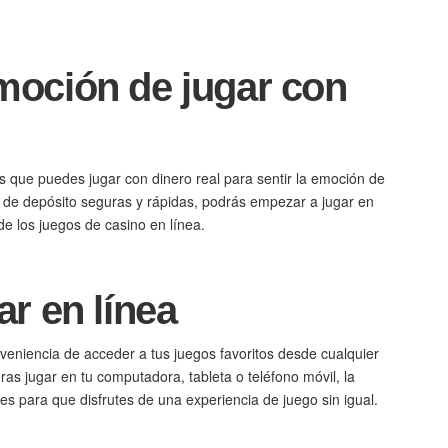
moción de jugar con
 que puedes jugar con dinero real para sentir la emoción de
de depósito seguras y rápidas, podrás empezar a jugar en
de los juegos de casino en línea.
ar en línea
nveniencia de acceder a tus juegos favoritos desde cualquier
as jugar en tu computadora, tableta o teléfono móvil, la
s para que disfrutes de una experiencia de juego sin igual.