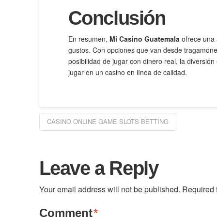
Conclusión
En resumen,
Mi Casino Guatemala
ofrece una 
gustos. Con opciones que van desde tragamoneda
posibilidad de jugar con dinero real, la diversi
jugar en un casino en línea de calidad.
CASINO ONLINE GAME SLOTS BETTING
Leave a Reply
Your email address will not be published.
Required 
Comment
*