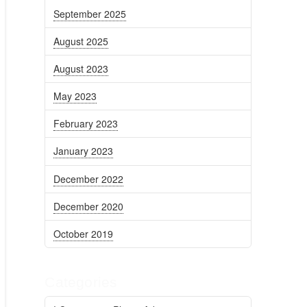
September 2025
August 2025
August 2023
May 2023
February 2023
January 2023
December 2022
December 2020
October 2019
Categories