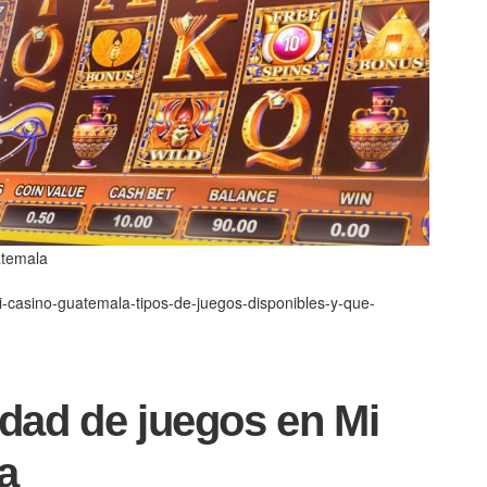
atemala
-casino-guatemala-tipos-de-juegos-disponibles-y-que-
edad de juegos en Mi
a