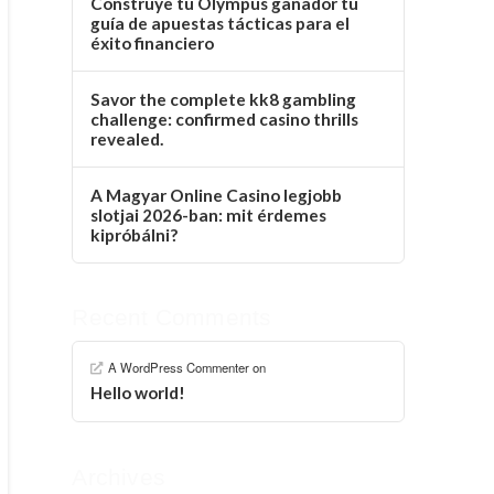
Construye tu Olympus ganador tu
guía de apuestas tácticas para el
éxito financiero
Savor the complete kk8 gambling
challenge: confirmed casino thrills
revealed.
A Magyar Online Casino legjobb
slotjai 2026-ban: mit érdemes
kipróbálni?
Recent Comments
A WordPress Commenter
on
Hello world!
Archives