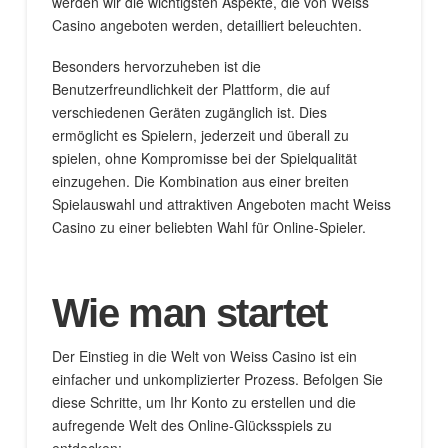
werden wir die wichtigsten Aspekte, die von Weiss
Casino angeboten werden, detailliert beleuchten.
Besonders hervorzuheben ist die
Benutzerfreundlichkeit der Plattform, die auf
verschiedenen Geräten zugänglich ist. Dies
ermöglicht es Spielern, jederzeit und überall zu
spielen, ohne Kompromisse bei der Spielqualität
einzugehen. Die Kombination aus einer breiten
Spielauswahl und attraktiven Angeboten macht Weiss
Casino zu einer beliebten Wahl für Online-Spieler.
Wie man startet
Der Einstieg in die Welt von Weiss Casino ist ein
einfacher und unkomplizierter Prozess. Befolgen Sie
diese Schritte, um Ihr Konto zu erstellen und die
aufregende Welt des Online-Glücksspiels zu