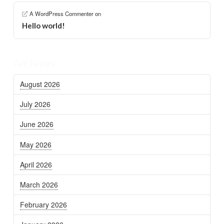
A WordPress Commenter
on
Hello world!
Archives
August 2026
July 2026
June 2026
May 2026
April 2026
March 2026
February 2026