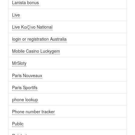
Lanista bonus
Live
Live Καζίνο National
login or registration Australia
Mobile Casino Luckygem
MrSloty
Paris Nouveaux
Paris Sportifs
phone lookup
Phone number tracker
Public