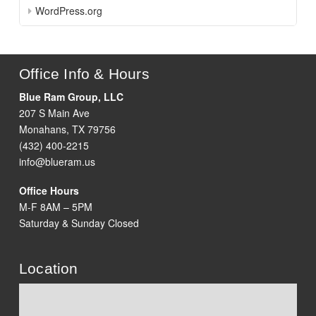
WordPress.org
Office Info & Hours
Blue Ram Group, LLC
207 S Main Ave
Monahans, TX 79756
(432) 400-2215
info@blueram.us
Office Hours
M-F 8AM – 5PM
Saturday & Sunday Closed
Location