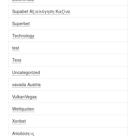
Supabet Αξιολόγηση Καζίνο
Superbet
Technology
test
Texs
Uncategorized
vavada Austria
VulkanVegas
Wettquoten
Xonbet
Αποδόσεις