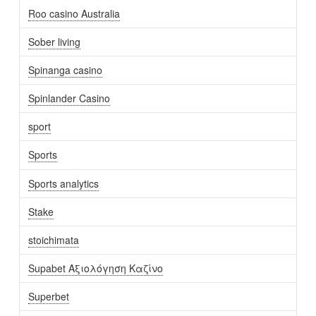
Roo casino Australia
Sober living
Spinanga casino
Spinlander Casino
sport
Sports
Sports analytics
Stake
stoichimata
Supabet Αξιολόγηση Καζίνο
Superbet