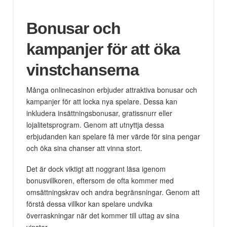
Bonusar och
kampanjer för att öka
vinstchanserna
Många onlinecasinon erbjuder attraktiva bonusar och
kampanjer för att locka nya spelare. Dessa kan
inkludera insättningsbonusar, gratissnurr eller
lojalitetsprogram. Genom att utnyttja dessa
erbjudanden kan spelare få mer värde för sina pengar
och öka sina chanser att vinna stort.
Det är dock viktigt att noggrant läsa igenom
bonusvillkoren, eftersom de ofta kommer med
omsättningskrav och andra begränsningar. Genom att
förstå dessa villkor kan spelare undvika
överraskningar när det kommer till uttag av sina
vinster.