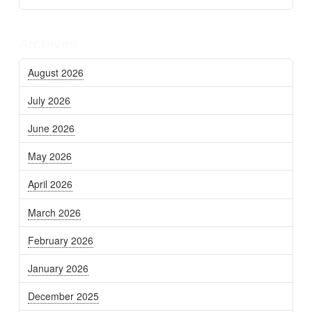
Archives
August 2026
July 2026
June 2026
May 2026
April 2026
March 2026
February 2026
January 2026
December 2025