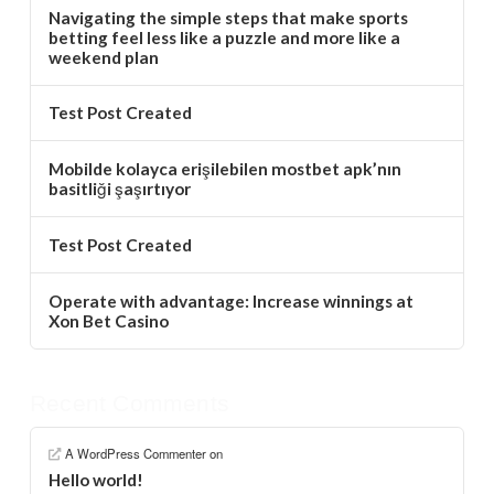
Navigating the simple steps that make sports
betting feel less like a puzzle and more like a
weekend plan
Test Post Created
Mobilde kolayca erişilebilen mostbet apk’nın
basitliği şaşırtıyor
Test Post Created
Operate with advantage: Increase winnings at
Xon Bet Casino
Recent Comments
A WordPress Commenter
on
Hello world!