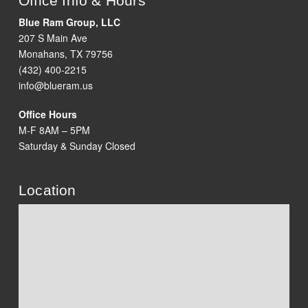
Office Info & Hours
Blue Ram Group, LLC
207 S Main Ave
Monahans, TX 79756
(432) 400-2215
info@blueram.us
Office Hours
M-F 8AM – 5PM
Saturday & Sunday Closed
Location