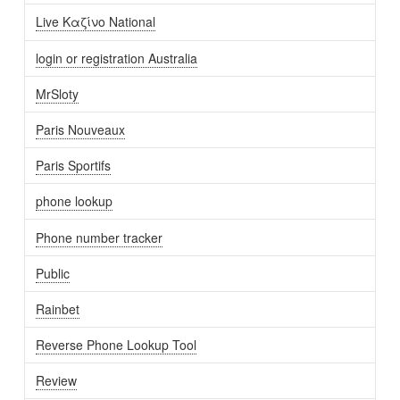
Live Καζίνο National
login or registration Australia
MrSloty
Paris Nouveaux
Paris Sportifs
phone lookup
Phone number tracker
Public
Rainbet
Reverse Phone Lookup Tool
Review