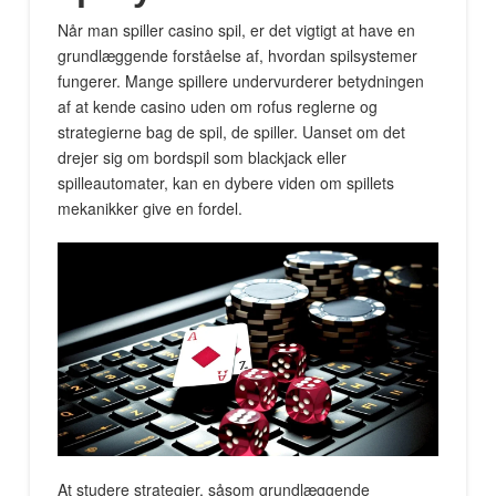
Når man spiller casino spil, er det vigtigt at have en
grundlæggende forståelse af, hvordan spilsystemer
fungerer. Mange spillere undervurderer betydningen
af at kende
casino uden om rofus
reglerne og
strategierne bag de spil, de spiller. Uanset om det
drejer sig om bordspil som blackjack eller
spilleautomater, kan en dybere viden om spillets
mekanikker give en fordel.
At studere strategier, såsom grundlæggende