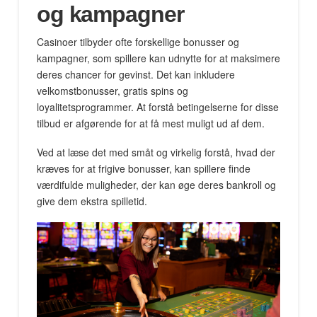
og kampagner
Casinoer tilbyder ofte forskellige bonusser og
kampagner, som spillere kan udnytte for at maksimere
deres chancer for gevinst. Det kan inkludere
velkomstbonusser, gratis spins og
loyalitetsprogrammer. At forstå betingelserne for disse
tilbud er afgørende for at få mest muligt ud af dem.
Ved at læse det med småt og virkelig forstå, hvad der
kræves for at frigive bonusser, kan spillere finde
værdifulde muligheder, der kan øge deres bankroll og
give dem ekstra spilletid.