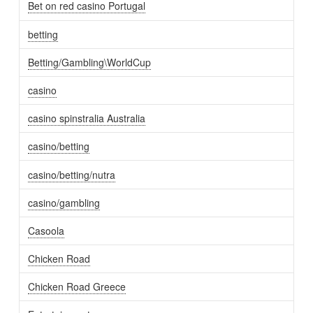
Bet on red casino Portugal
betting
Betting/Gambling\WorldCup
casino
casino spinstralia Australia
casino/betting
casino/betting/nutra
casino/gambling
Casoola
Chicken Road
Chicken Road Greece