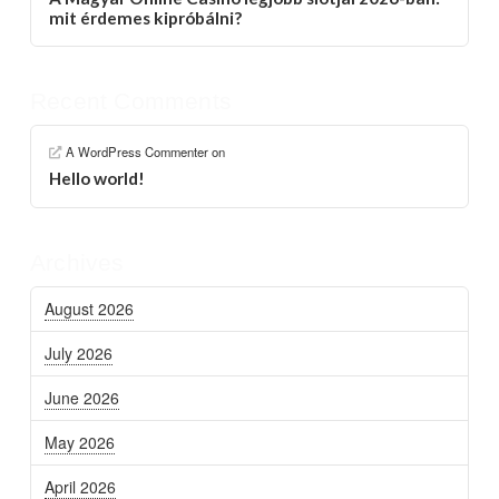
mit érdemes kipróbálni?
Recent Comments
A WordPress Commenter
on
Hello world!
Archives
August 2026
July 2026
June 2026
May 2026
April 2026