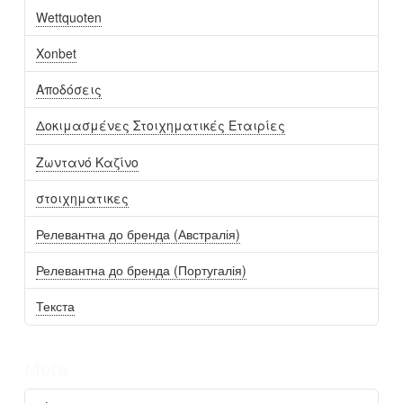
Wettquoten
Xonbet
Αποδόσεις
Δοκιμασμένες Στοιχηματικές Εταιρίες
Ζωντανό Καζίνο
στοιχηματικες
Релевантна до бренда (Австралія)
Релевантна до бренда (Португалія)
Текста
Meta