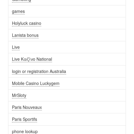
games
Holyluck casino
Lanista bonus
Live
Live Καζίνο National
login or registration Australia
Mobile Casino Luckygem
MrSloty
Paris Nouveaux
Paris Sportifs
phone lookup