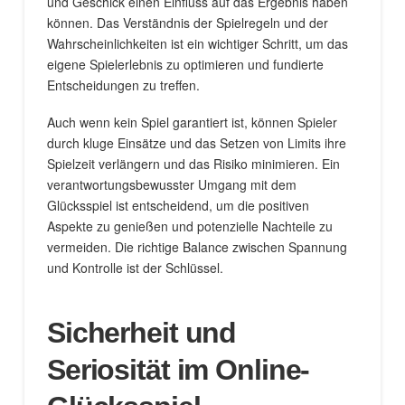
und Geschick einen Einfluss auf das Ergebnis haben
können. Das Verständnis der Spielregeln und der
Wahrscheinlichkeiten ist ein wichtiger Schritt, um das
eigene Spielerlebnis zu optimieren und fundierte
Entscheidungen zu treffen.
Auch wenn kein Spiel garantiert ist, können Spieler
durch kluge Einsätze und das Setzen von Limits ihre
Spielzeit verlängern und das Risiko minimieren. Ein
verantwortungsbewusster Umgang mit dem
Glücksspiel ist entscheidend, um die positiven
Aspekte zu genießen und potenzielle Nachteile zu
vermeiden. Die richtige Balance zwischen Spannung
und Kontrolle ist der Schlüssel.
Sicherheit und
Seriosität im Online-