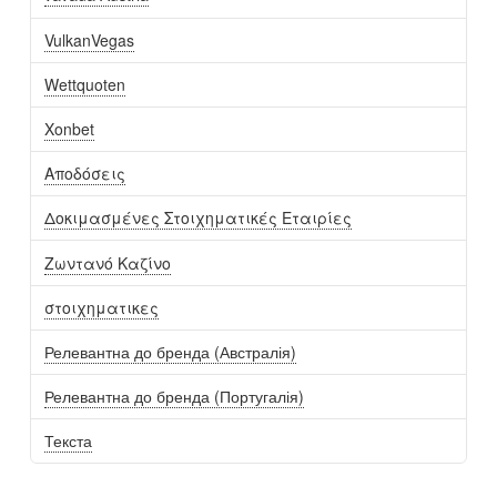
VulkanVegas
Wettquoten
Xonbet
Αποδόσεις
Δοκιμασμένες Στοιχηματικές Εταιρίες
Ζωντανό Καζίνο
στοιχηματικες
Релевантна до бренда (Австралія)
Релевантна до бренда (Португалія)
Текста