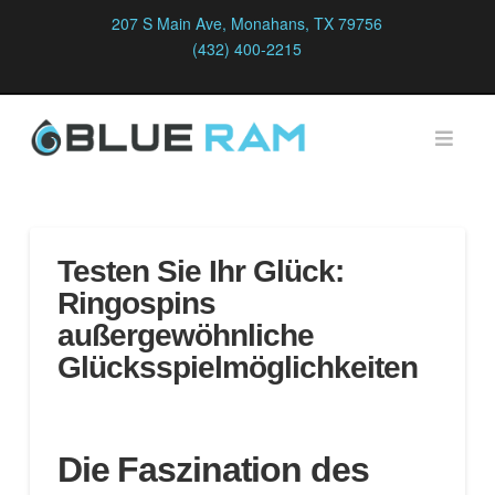
207 S Main Ave, Monahans, TX 79756
(432) 400-2215
Navi
Testen Sie Ihr Glück:
Ringospins
außergewöhnliche
Glücksspielmöglichkeiten
Die Faszination des