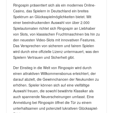
Ringospin präsentiert sich als ein modernes Online-
Casino, das Spielern in Deutschland ein breites
Spektrum an Glücksspielmöglichkeiten bietet. Mit
einer beeindruckenden Auswahl von über 2.000
Spielautomaten richtet sich Ringospin an Liebhaber
von Slots, von klassischen Fruchtmaschinen bis hin zu
den neuesten Video-Slots mit innovativen Features.
Das Versprechen von sicherem und fairem Spielen
wird durch eine offizielle Lizenz untermauert, was den
Spielern Vertrauen und Sicherheit gibt.
Der Einstieg in die Welt von Ringospin wird durch
einen attraktiven Willkommensbonus erleichtert, der
darauf abzielt, die Gewinnchancen der Neukunden zu
erhöhen. Spieler können sich auf eine vielfältige
Auswahl freuen, die sowohl bewährte Klassiker als
auch spannende Neuerscheinungen umfasst. Eine
Anmeldung bei Ringospin öffnet die Tür zu einem
unterhaltsamen und potenziell lukrativen Glücksspiel-