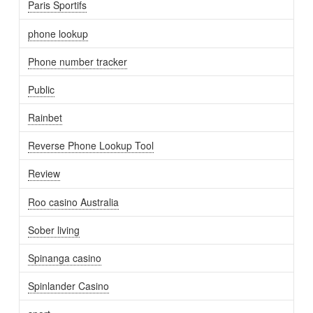
Paris Sportifs
phone lookup
Phone number tracker
Public
Rainbet
Reverse Phone Lookup Tool
Review
Roo casino Australia
Sober living
Spinanga casino
Spinlander Casino