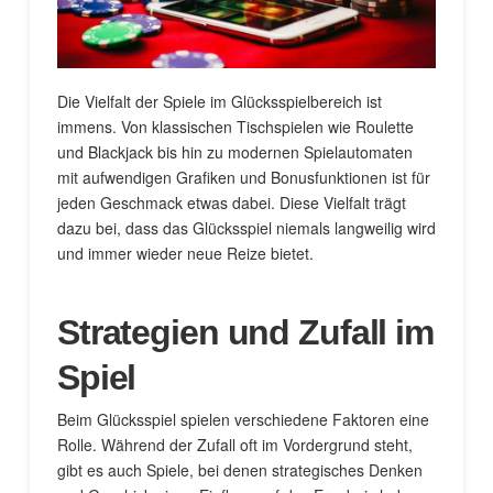
Die Vielfalt der Spiele im Glücksspielbereich ist
immens. Von klassischen Tischspielen wie Roulette
und Blackjack bis hin zu modernen Spielautomaten
mit aufwendigen Grafiken und Bonusfunktionen ist für
jeden Geschmack etwas dabei. Diese Vielfalt trägt
dazu bei, dass das Glücksspiel niemals langweilig wird
und immer wieder neue Reize bietet.
Strategien und Zufall im
Spiel
Beim Glücksspiel spielen verschiedene Faktoren eine
Rolle. Während der Zufall oft im Vordergrund steht,
gibt es auch Spiele, bei denen strategisches Denken