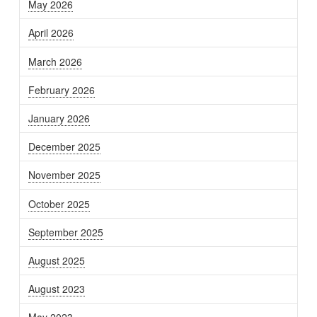
May 2026
April 2026
March 2026
February 2026
January 2026
December 2025
November 2025
October 2025
September 2025
August 2025
August 2023