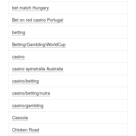
bet match Hungary
Bet on red casino Portugal
betting
Betting/Gambling\WorldCup
casino
casino spinstralia Australia
casino/betting
casino/betting/nutra
casino/gambling
Casoola
Chicken Road