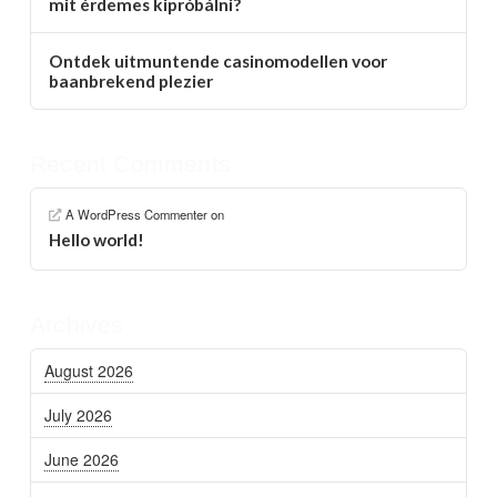
mit érdemes kipróbálni?
Ontdek uitmuntende casinomodellen voor
baanbrekend plezier
Recent Comments
A WordPress Commenter
on
Hello world!
Archives
August 2026
July 2026
June 2026