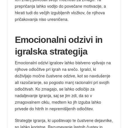
prepričanja lahko vodijo do povečane motivacije, a
hkrati tudi do večjih izgubljenih vložkov, če njihova
pričakovanja niso uresničena.
Emocionalni odzivi in
igralska strategija
Emocionalni odzivi igralcev lahko bistveno vplivajo na
njihove odločitve pri igrah na srečo. Igralci, ki
doživljajo močne čustvene odzive, kot so navdušenje
ali razočaranje, so pogosto manj racionalni pri svojih
odločitvah. Ko zmagajo, se lahko odločijo za
nadaljevanje igranja, saj se jim zdi, da so v
zmagovalnem ciklu, medtem ko jih izguba lahko
privede do hitrih in nepremišljenih odločitev.
Strategije igranja, ki upoštevajo te čustvene dejavnike,
so lahko koristne. Razumevanje lastnih čustev in