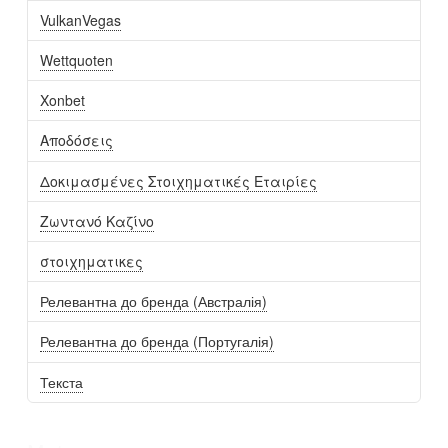
VulkanVegas
Wettquoten
Xonbet
Αποδόσεις
Δοκιμασμένες Στοιχηματικές Εταιρίες
Ζωντανό Καζίνο
στοιχηματικες
Релевантна до бренда (Австралія)
Релевантна до бренда (Португалія)
Текста