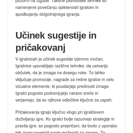
pozorni na izgube. Takšne psihološke tehnike so
namenjene povečanju vpletenosti igralcev in
spodbujanju dolgotrajnega igranja.
Učinek sugestije in
pričakovanj
V igralnicah je učinek sugestije izjemno močan.
Igralnice uporabljajo različne tehnike, da ustvarijo
občutek, da je zmaga na dosegu roke. To lahko
vključuje promocije, nagrade za redne igralce in celo
vizualne elemente, ki poudarjajo prednosti zmage.
Igralci pogosto podcenjujejo naravo sreče in
verjamejo, da so njihove odločitve ključne za uspeh.
Pričakovanja igrajo ključno vlogo pri igralčevem
doživljanju igre. Ko igralci bolje razumejo strategije in
pravila igre, so pogosto prepričani, da bodo z uporabo
teh znanj povečali svoje možnosti za zmago. Ta