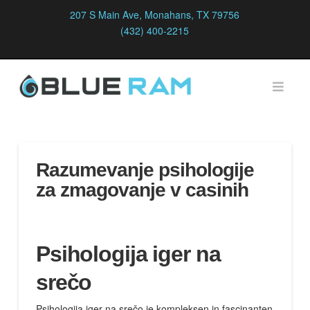
207 S Main Ave, Monahans, TX 79756
(432) 400-2215
Navi
Razumevanje psihologije
za zmagovanje v casinih
Psihologija iger na
srečo
Psihologija iger na srečo je kompleksen in fascinanten