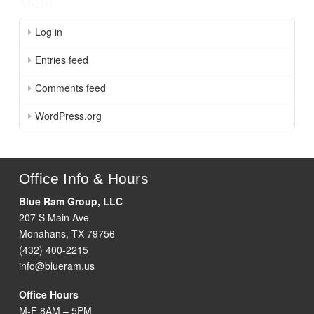
Meta
Log in
Entries feed
Comments feed
WordPress.org
Office Info & Hours
Blue Ram Group, LLC
207 S Main Ave
Monahans, TX 79756
(432) 400-2215
info@blueram.us
Office Hours
M-F 8AM – 5PM