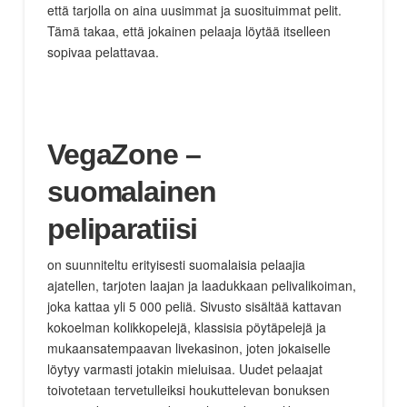
että tarjolla on aina uusimmat ja suosituimmat pelit.
Tämä takaa, että jokainen pelaaja löytää itselleen
sopivaa pelattavaa.
VegaZone –
suomalainen
peliparatiisi
on suunniteltu erityisesti suomalaisia pelaajia
ajatellen, tarjoten laajan ja laadukkaan pelivalikoiman,
joka kattaa yli 5 000 peliä. Sivusto sisältää kattavan
kokoelman kolikkopelejä, klassisia pöytäpelejä ja
mukaansatempaavan livekasinon, joten jokaiselle
löytyy varmasti jotakin mieluisaa. Uudet pelaajat
toivotetaan tervetulleiksi houkuttelevan bonuksen