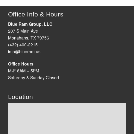
Office Info & Hours
Blue Ram Group, LLC
207 S Main Ave
Monahans, TX 79756
(432) 400-2215
info@blueram.us
Office Hours
M-F 8AM – 5PM
Saturday & Sunday Closed
Location