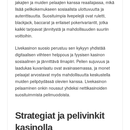
jakajien ja muiden pelaajien kanssa reaaliajassa, mikä
lisää pelikokemukseen sosiaalista ulottuvuutta ja
autenttisuutta. Suosituimpia livepelejä ovat ruletti,
blackjack, baccarat ja erilaiset pokerivariantit, jotka
kaikki tarjoavat jännitystä ja mahdollisuuden suuriin
voittoihin.
Livekasinon suosio perustuu sen kykyyn yhdistää
digitaalisen viihteen helppous ja fyysisen kasinon
sosiaalinen ja jännittävä ilmapiiri. Pelien sujuvuus ja
laadukas kuvanlaatu ovat avainasemassa, ja monet
pelaajat arvostavat myös mahdollisuutta keskustella
muiden pelipöydässä olevien kanssa. Livekasinon
pelaaminen onkin noussut yhdeksi nettikasinoiden
suosituimmista pelimuodoista.
Strategiat ja pelivinkit
kasinolla