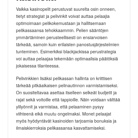
Vaikka kasinopelit perustuvat suurelta osin onneen,
tietyt strategiat ja pelivinkit voivat auttaa pelaajia
optimoimaan pelikokemustaan ja hallitsemaan
pelikassaansa tehokkaammin. Pelien sääntöjen
ymmärtäminen perusteellisesti on ensiarvoisen
tärkeää, samoin kuin erilaisten panostusjärjestelmien
tunteminen. Esimerkiksi blackjackissa perustrategia
voi auttaa pelaajaa tekemään optimaalisia päätöksiä
jokaisessa tilanteessa.
Pelivinkkien lisäksi pelikassan hallinta on kriittisen
tärkeää pitkäaikaisen pelinautinnon varmistamiseksi.
On suositeltavaa asettaa itselleen selkeät budjetit ja
rajat sekä voitoille että tappioille. Näin voidaan välttää
ylilyönnit ja varmistaa, että pelaaminen pysyy
viihteenä eikä muutu ongelmaksi. Monet pelaajat
myös hyödyntävät kasinoiden tarjoamia bonuksia ja
ilmaiskierroksia pelikassansa kasvattamiseksi.