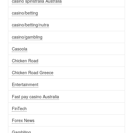
casino spinstralia Australia
casino/betting
casino/betting/nutra
casino/gambling
Casoola
Chicken Road
Chicken Road Greece
Entertainment
Fast pay casino Australia
FinTech
Forex News
Gambliing