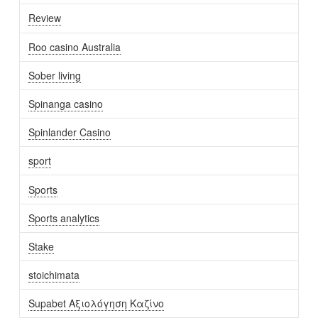
Review
Roo casino Australia
Sober living
Spinanga casino
Spinlander Casino
sport
Sports
Sports analytics
Stake
stoichimata
Supabet Αξιολόγηση Καζίνο