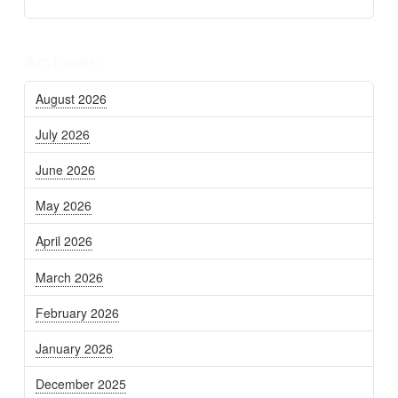
Archives
August 2026
July 2026
June 2026
May 2026
April 2026
March 2026
February 2026
January 2026
December 2025