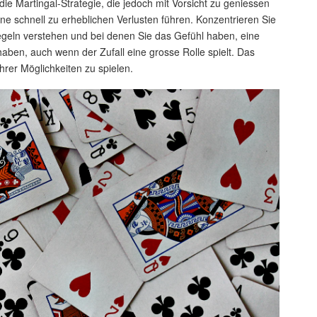
die Martingal-Strategie, die jedoch mit Vorsicht zu geniessen
e schnell zu erheblichen Verlusten führen. Konzentrieren Sie
Regeln verstehen und bei denen Sie das Gefühl haben, eine
aben, auch wenn der Zufall eine grosse Rolle spielt. Das
rer Möglichkeiten zu spielen.