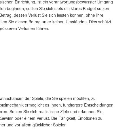
hysischen Einrichtung, ist ein verantwortungsbewusster Umgang
en beginnen, sollten Sie sich stets ein klares Budget setzen
 Betrag, dessen Verlust Sie sich leisten können, ohne Ihre
reiten Sie diesen Betrag unter keinen Umständen. Dies schützt
grösseren Verlusten führen.
winnchancen der Spiele, die Sie spielen möchten, zu
 Spielmechanik ermöglicht es Ihnen, fundiertere Entscheidungen
ieren. Setzen Sie sich realistische Ziele und erkennen Sie,
 Gewinn oder einem Verlust. Die Fähigkeit, Emotionen zu
her und vor allem glücklicher Spieler.