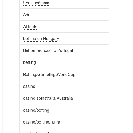
! Без рубрики
Adult
AI tools
bet match Hungary
Bet on red casino Portugal
betting
Betting/Gambling\WorldCup
casino
casino spinstralia Australia
casino/betting
casino/betting/nutra