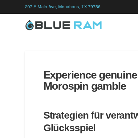
207 S Main Ave, Monahans, TX 79756
Experience genuine 
Morospin gamble
Strategien für vera
Glücksspiel