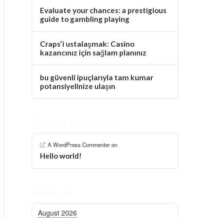
Evaluate your chances: a prestigious
guide to gambling playing
Craps’i ustalaşmak: Casino
kazancınız için sağlam planınız
bu güvenli ipuçlarıyla tam kumar
potansiyelinize ulaşın
Recent Comments
A WordPress Commenter
on
Hello world!
Archives
August 2026