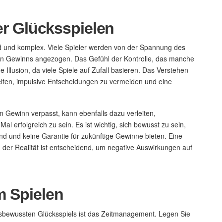
er Glücksspielen
end und komplex. Viele Spieler werden von der Spannung des
en Gewinns angezogen. Das Gefühl der Kontrolle, das manche
e Illusion, da viele Spiele auf Zufall basieren. Das Verstehen
lfen, impulsive Entscheidungen zu vermeiden und eine
 Gewinn verpasst, kann ebenfalls dazu verleiten,
al erfolgreich zu sein. Es ist wichtig, sich bewusst zu sein,
nd und keine Garantie für zukünftige Gewinne bieten. Eine
der Realität ist entscheidend, um negative Auswirkungen auf
 Spielen
gsbewussten Glücksspiels ist das Zeitmanagement. Legen Sie