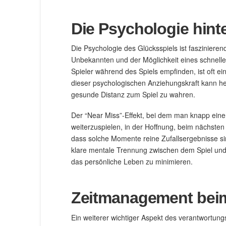
Die Psychologie hint
Die Psychologie des Glücksspiels ist faszinier
Unbekannten und der Möglichkeit eines schnell
Spieler während des Spiels empfinden, ist oft ein
dieser psychologischen Anziehungskraft kann he
gesunde Distanz zum Spiel zu wahren.
Der “Near Miss”-Effekt, bei dem man knapp einen
weiterzuspielen, in der Hoffnung, beim nächsten M
dass solche Momente reine Zufallsergebnisse si
klare mentale Trennung zwischen dem Spiel und 
das persönliche Leben zu minimieren.
Zeitmanagement beim
Ein weiterer wichtiger Aspekt des verantwortun