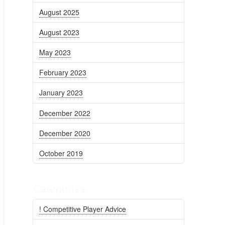
August 2025
August 2023
May 2023
February 2023
January 2023
December 2022
December 2020
October 2019
Categories
! Competitive Player Advice