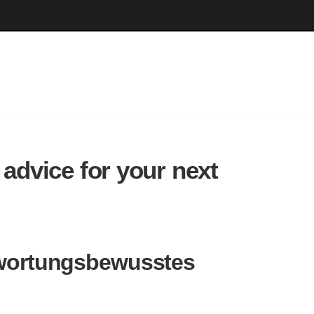
advice for your next
ntwortungsbewusstes