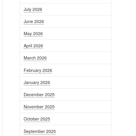
July 2026
June 2026
May 2026
April 2026
March 2026
February 2026
January 2026
December 2025
November 2025
October 2025
September 2025