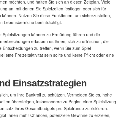
dmen möchten, und halten Sie sich an diesen Zeitplan. Viele
rung an, mit denen Sie Spielzeiten festlegen oder sich für
können. Nutzen Sie diese Funktionen, um sicherzustellen,
en Lebensbereiche beeinträchtigt.
e Spielsitzungen können zu Ermüdung führen und die
nterbrechungen erlauben es Ihnen, sich zu erfrischen, die
e Entscheidungen zu treffen, wenn Sie zum Spiel
eine Freizeitaktivität sein sollte und keine Pflicht oder eine
d Einsatzstrategien
lich, um Ihre Bankroll zu schützen. Vermeiden Sie es, hohe
hkeiten übersteigen, insbesondere zu Beginn einer Spielsitzung.
zentsatz Ihres Gesamtbudgets pro Spielrunde zu riskieren.
 gibt Ihnen mehr Chancen, potenzielle Gewinne zu erzielen,