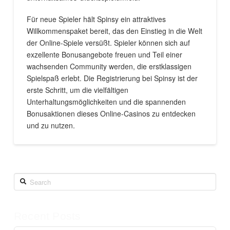
Für neue Spieler hält Spinsy ein attraktives
Willkommenspaket bereit, das den Einstieg in die Welt
der Online-Spiele versüßt. Spieler können sich auf
exzellente Bonusangebote freuen und Teil einer
wachsenden Community werden, die erstklassigen
Spielspaß erlebt. Die Registrierung bei Spinsy ist der
erste Schritt, um die vielfältigen
Unterhaltungsmöglichkeiten und die spannenden
Bonusaktionen dieses Online-Casinos zu entdecken
und zu nutzen.
Search
Recent Posts