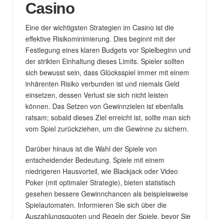
Casino
Eine der wichtigsten Strategien im Casino ist die
effektive Risikominimierung. Dies beginnt mit der
Festlegung eines klaren Budgets vor Spielbeginn und
der strikten Einhaltung dieses Limits. Spieler sollten
sich bewusst sein, dass Glücksspiel immer mit einem
inhärenten Risiko verbunden ist und niemals Geld
einsetzen, dessen Verlust sie sich nicht leisten
können. Das Setzen von Gewinnzielen ist ebenfalls
ratsam; sobald dieses Ziel erreicht ist, sollte man sich
vom Spiel zurückziehen, um die Gewinne zu sichern.
Darüber hinaus ist die Wahl der Spiele von
entscheidender Bedeutung. Spiele mit einem
niedrigeren Hausvorteil, wie Blackjack oder Video
Poker (mit optimaler Strategie), bieten statistisch
gesehen bessere Gewinnchancen als beispielsweise
Spielautomaten. Informieren Sie sich über die
Auszahlungsquoten und Regeln der Spiele, bevor Sie