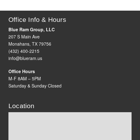
Office Info & Hours
Blue Ram Group, LLC
207 S Main Ave
Monahans, TX 79756
(432) 400-2215
info@blueram.us
Office Hours
M-F 8AM – 5PM
Saturday & Sunday Closed
Location