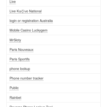
Live
Live Καζίνο National
login or registration Australia
Mobile Casino Luckygem
MrSloty
Paris Nouveaux
Paris Sportifs
phone lookup
Phone number tracker
Public
Rainbet
Reverse Phone Lookup Tool