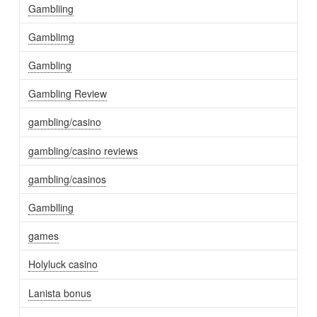
Gambliing
Gamblimg
Gambling
Gambling Review
gambling/casino
gambling/casino reviews
gambling/casinos
Gamblling
games
Holyluck casino
Lanista bonus