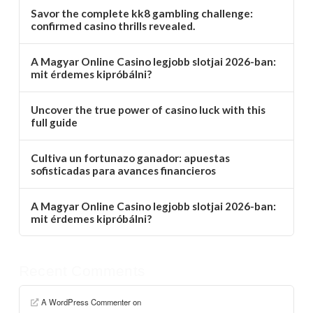
Savor the complete kk8 gambling challenge:
confirmed casino thrills revealed.
A Magyar Online Casino legjobb slotjai 2026-ban:
mit érdemes kipróbálni?
Uncover the true power of casino luck with this
full guide
Cultiva un fortunazo ganador: apuestas
sofisticadas para avances financieros
A Magyar Online Casino legjobb slotjai 2026-ban:
mit érdemes kipróbálni?
Recent Comments
A WordPress Commenter
on