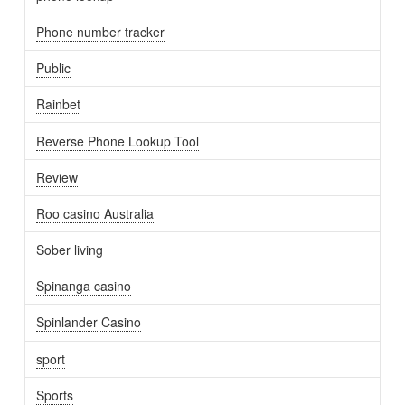
Phone number tracker
Public
Rainbet
Reverse Phone Lookup Tool
Review
Roo casino Australia
Sober living
Spinanga casino
Spinlander Casino
sport
Sports