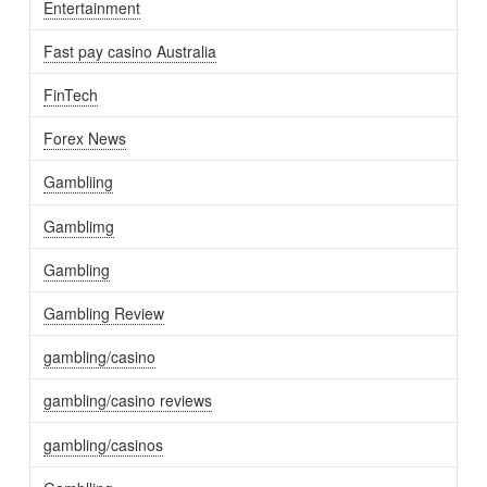
Entertainment
Fast pay casino Australia
FinTech
Forex News
Gambliing
Gamblimg
Gambling
Gambling Review
gambling/casino
gambling/casino reviews
gambling/casinos