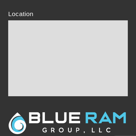
Location