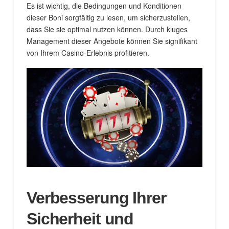
Es ist wichtig, die Bedingungen und Konditionen
dieser Boni sorgfältig zu lesen, um sicherzustellen,
dass Sie sie optimal nutzen können. Durch kluges
Management dieser Angebote können Sie signifikant
von Ihrem Casino-Erlebnis profitieren.
Verbesserung Ihrer
Sicherheit und