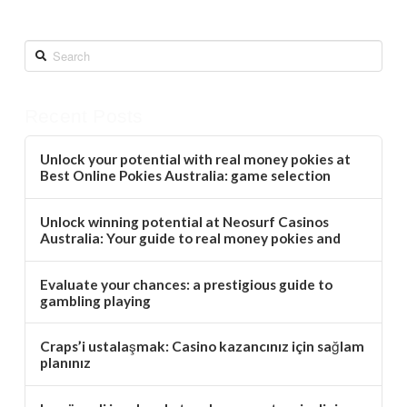
Search
Recent Posts
Unlock your potential with real money pokies at
Best Online Pokies Australia: game selection
Unlock winning potential at Neosurf Casinos
Australia: Your guide to real money pokies and
Evaluate your chances: a prestigious guide to
gambling playing
Craps’i ustalaşmak: Casino kazancınız için sağlam
planınız