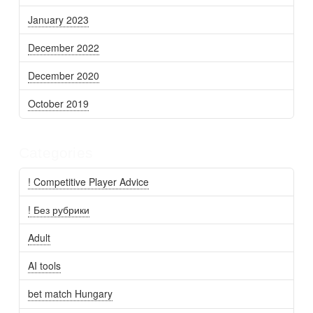
January 2023
December 2022
December 2020
October 2019
Categories
! Competitive Player Advice
! Без рубрики
Adult
AI tools
bet match Hungary