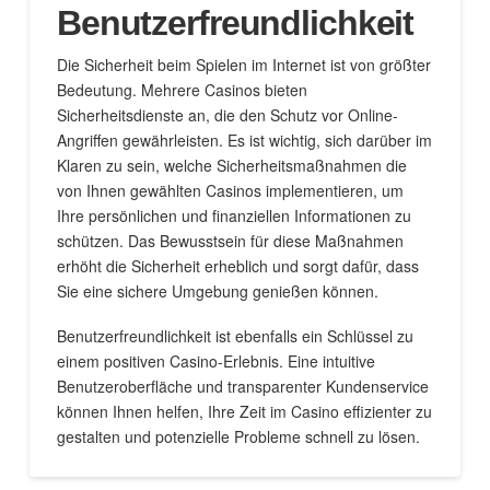
Benutzerfreundlichkeit
Die Sicherheit beim Spielen im Internet ist von größter
Bedeutung. Mehrere Casinos bieten
Sicherheitsdienste an, die den Schutz vor Online-
Angriffen gewährleisten. Es ist wichtig, sich darüber im
Klaren zu sein, welche Sicherheitsmaßnahmen die
von Ihnen gewählten Casinos implementieren, um
Ihre persönlichen und finanziellen Informationen zu
schützen. Das Bewusstsein für diese Maßnahmen
erhöht die Sicherheit erheblich und sorgt dafür, dass
Sie eine sichere Umgebung genießen können.
Benutzerfreundlichkeit ist ebenfalls ein Schlüssel zu
einem positiven Casino-Erlebnis. Eine intuitive
Benutzeroberfläche und transparenter Kundenservice
können Ihnen helfen, Ihre Zeit im Casino effizienter zu
gestalten und potenzielle Probleme schnell zu lösen.