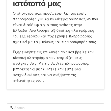
ιστότοπό μας
Ο ιστότοπός μας προσφέρει λεπτομερείς
πληροφορίες για τα καλύτερα online καζίνο που
είναι διαθέσιμα για τους παίκτες στην
Ελλάδα. Αναλύουμε αξιόπιστες πλατφόρμες
του εξωτερικού και παρέχουμε πληροφορίες
σχετικά με τα μπόνους και τις προσφορές τους.
Εξερευνήστε τις επιλογές σας και βρείτε την
ιδανική πλατφόρμα που ταιριάζει στις
ανάγκες σας. Με τις σωστές πληροφορίες,
μπορείτε να βελτιώσετε την εμπειρία
παιχνιδιού σας και να αυξήσετε τις
πιθανότητες νίκης!
Search