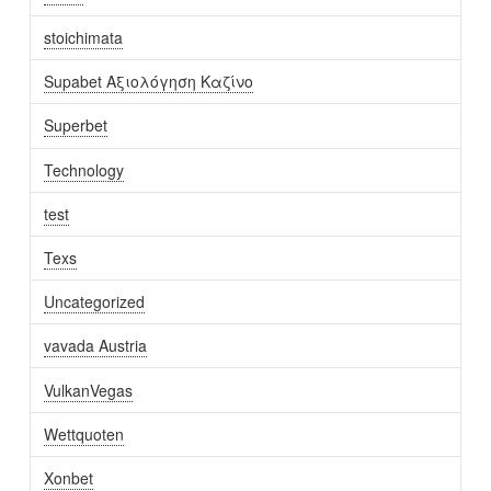
stoichimata
Supabet Αξιολόγηση Καζίνο
Superbet
Technology
test
Texs
Uncategorized
vavada Austria
VulkanVegas
Wettquoten
Xonbet