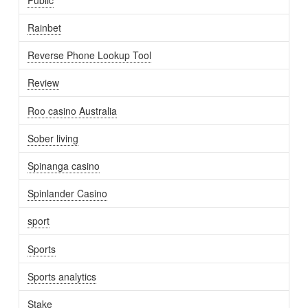
Rainbet
Reverse Phone Lookup Tool
Review
Roo casino Australia
Sober living
Spinanga casino
Spinlander Casino
sport
Sports
Sports analytics
Stake