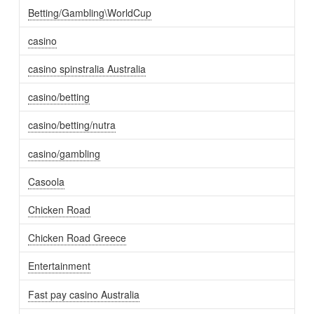
Betting/Gambling\WorldCup
casino
casino spinstralia Australia
casino/betting
casino/betting/nutra
casino/gambling
Casoola
Chicken Road
Chicken Road Greece
Entertainment
Fast pay casino Australia