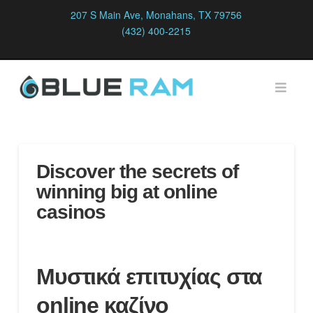
207 S Main Ave, Monahans, TX 79756
(432) 400-2215
Navi
Discover the secrets of
winning big at online
casinos
Μυστικά επιτυχίας στα
online καζίνο