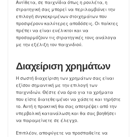
Αντίθετα, σε παιχνίδια όπως η ρουλέτα, η
στρατηγική σας μπορεί να περιλαμβάνει την
επιλογή συγκεκριμένων στοιχημάτων που
προσφέρουν καλύτερες αποδόσεις. Οι παίκτες
πρέπει να είναι ευέλικτοι και να
προσαρμόζουν τις στρατηγικές τους ανάλογα
με την εξέλιξη του παιχνιδιού.
Διαχείριση χρημάτων
Η σωστή διαχείριση των χρημάτων σας είναι
εξίσου σημαντική με την επιλογή των
παιχνιδιών. Θέστε ένα όριο για τα χρήματα
που είστε διατεθειμένοι να χάσετε και τηρήστε
το. Αυτή η πρακτική θα σας αποτρέψει από την
υπερβολική κατανάλωση και θα σας βοηθήσει
να παραμείνετε σε έλεγχο.
Επιπλέον, αποφύγετε να προσπαθείτε να