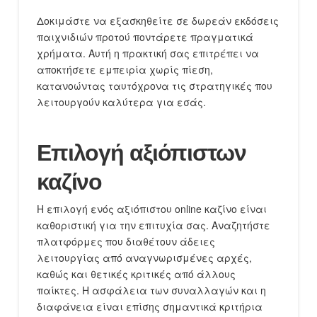
Δοκιμάστε να εξασκηθείτε σε δωρεάν εκδόσεις
παιχνιδιών προτού ποντάρετε πραγματικά
χρήματα. Αυτή η πρακτική σας επιτρέπει να
αποκτήσετε εμπειρία χωρίς πίεση,
κατανοώντας ταυτόχρονα τις στρατηγικές που
λειτουργούν καλύτερα για εσάς.
Επιλογή αξιόπιστων
καζίνο
Η επιλογή ενός αξιόπιστου online καζίνο είναι
καθοριστική για την επιτυχία σας. Αναζητήστε
πλατφόρμες που διαθέτουν άδειες
λειτουργίας από αναγνωρισμένες αρχές,
καθώς και θετικές κριτικές από άλλους
παίκτες. Η ασφάλεια των συναλλαγών και η
διαφάνεια είναι επίσης σημαντικά κριτήρια