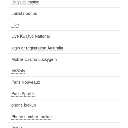
Holyluck casino
Lanista bonus
Live
Live Καζίνο National
login or registration Australia
Mobile Casino Luckygem
MrSloty
Paris Nouveaux
Paris Sportifs
phone lookup
Phone number tracker
Public