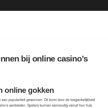
nen bij online casino’s
n online gokken
 aan populariteit gewonnen. Dit komt door de toegankelijkheid
asino’s aanbieden. Spelers kunnen eenvoudig vanuit hun huis