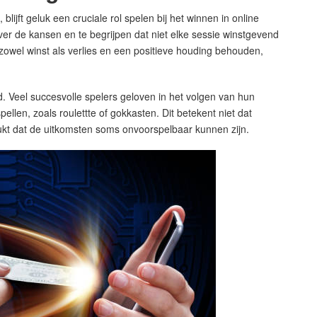
blijft geluk een cruciale rol spelen bij het winnen in online
n over de kansen en te begrijpen dat niet elke sessie winstgevend
p zowel winst als verlies en een positieve houding behouden,
. Veel succesvolle spelers geloven in het volgen van hun
ellen, zoals roulettte of gokkasten. Dit betekent niet dat
rukt dat de uitkomsten soms onvoorspelbaar kunnen zijn.