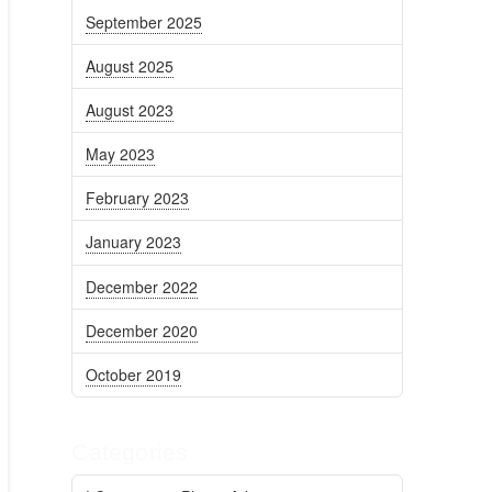
September 2025
August 2025
August 2023
May 2023
February 2023
January 2023
December 2022
December 2020
October 2019
Categories