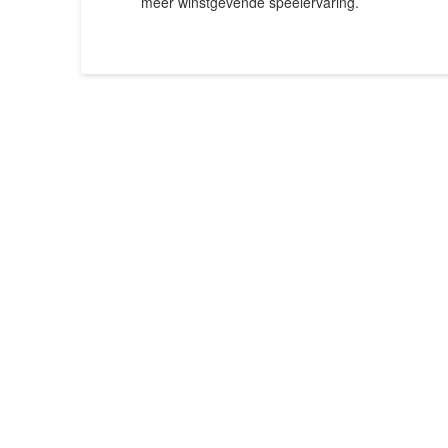
meer winstgevende speelervaring.