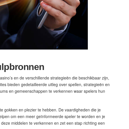
hulpbronnen
casino’s en de verschillende strategieën die beschikbaar zijn,
tes bieden gedetailleerde uitleg over spellen, strategieën en
 forums en gemeenschappen te verkennen waar spelers hun
k te gokken en plezier te hebben. De vaardigheden die je
e helpen om een meer geïnformeerde speler te worden en je
 deze middelen te verkennen en zet een stap richting een