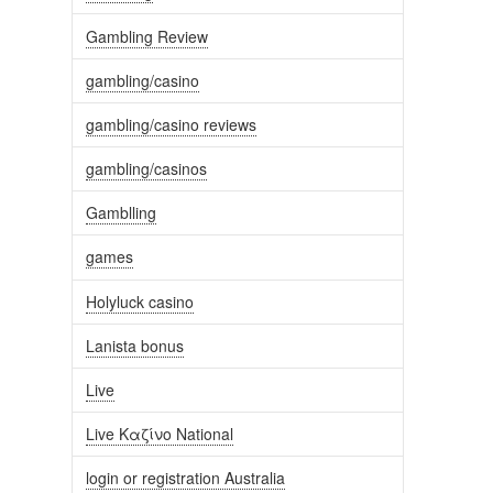
Gambling Review
gambling/casino
gambling/casino reviews
gambling/casinos
Gamblling
games
Holyluck casino
Lanista bonus
Live
Live Καζίνο National
login or registration Australia