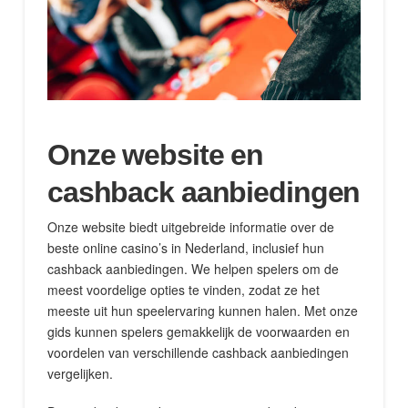
Onze website en
cashback aanbiedingen
Onze website biedt uitgebreide informatie over de
beste online casino’s in Nederland, inclusief hun
cashback aanbiedingen. We helpen spelers om de
meest voordelige opties te vinden, zodat ze het
meeste uit hun speelervaring kunnen halen. Met onze
gids kunnen spelers gemakkelijk de voorwaarden en
voordelen van verschillende cashback aanbiedingen
vergelijken.