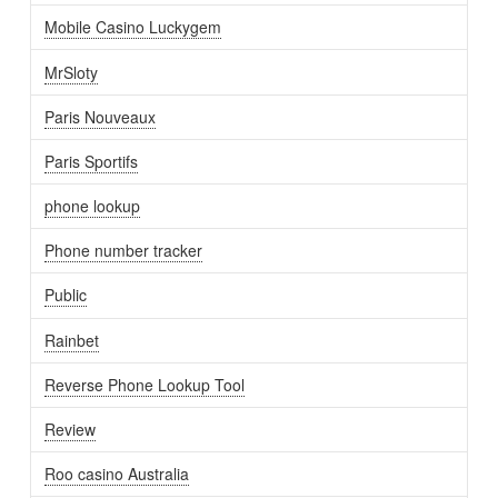
Mobile Casino Luckygem
MrSloty
Paris Nouveaux
Paris Sportifs
phone lookup
Phone number tracker
Public
Rainbet
Reverse Phone Lookup Tool
Review
Roo casino Australia