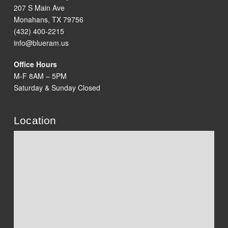
207 S Main Ave
Monahans, TX 79756
(432) 400-2215
info@blueram.us
Office Hours
M-F 8AM – 5PM
Saturday & Sunday Closed
Location