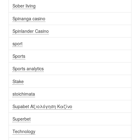
Sober living
Spinanga casino
Spinlander Casino
sport
Sports
Sports analytics
Stake
stoichimata
Supabet Αξιολόγηση Καζίνο
Superbet
Technology