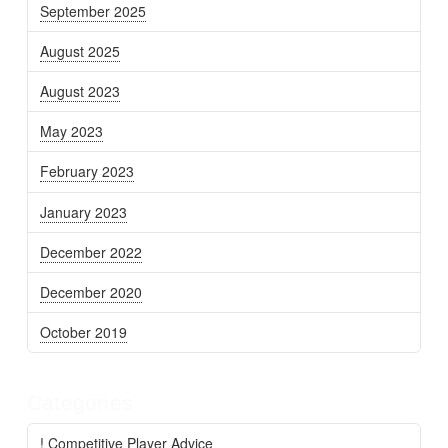
September 2025
August 2025
August 2023
May 2023
February 2023
January 2023
December 2022
December 2020
October 2019
Categories
! Competitive Player Advice