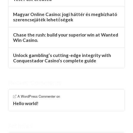
Magyar Online Casino: jogi háttér és megbízható
szerencsejáték lehetőségek
Chase the rush: build your superior win at Wanted
Win Casino.
Unlock gambling’s cutting-edge integrity with
Conquestador Casino’s complete guide
Recent Comments
A WordPress Commenter
on
Hello world!
Archives