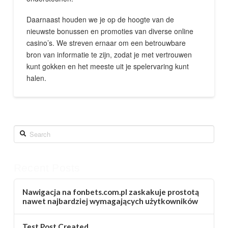
Daarnaast houden we je op de hoogte van de
nieuwste bonussen en promoties van diverse online
casino’s. We streven ernaar om een betrouwbare
bron van informatie te zijn, zodat je met vertrouwen
kunt gokken en het meeste uit je spelervaring kunt
halen.
Search
Recent Posts
Nawigacja na fonbets.com.pl zaskakuje prostotą
nawet najbardziej wymagających użytkowników
Test Post Created