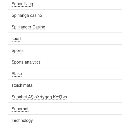
Sober living
Spinanga casino
Spinlander Casino
sport
Sports
Sports analytics
Stake
stoichimata
Supabet Αξιολόγηση Καζίνο
Superbet
Technology