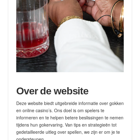
Over de website
Deze website biedt uitgebreide informatie over gokken
en online casino’s. Ons doel is om spelers te
informeren en te helpen betere beslissingen te nemen
tijdens hun gokervaring. Van tips en strategieën tot
gedetailleerde uitleg over spellen, we zijn er om je te
ondersteunen.