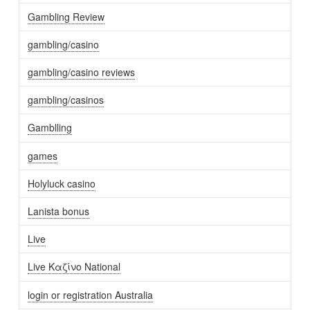
Gambling Review
gambling/casino
gambling/casino reviews
gambling/casinos
Gamblling
games
Holyluck casino
Lanista bonus
Live
Live Καζίνο National
login or registration Australia