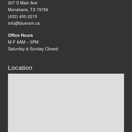
207 S Main Ave
Monahans, TX 79756
(432) 400-2215
info@blueram.us
Office Hours
M-F 8AM – 5PM
Saturday & Sunday Closed
Location