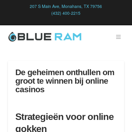
207 S Main Ave, Monahans, TX 79756
(432) 400-2215
Navi
De geheimen onthullen om
groot te winnen bij online
casinos
Strategieën voor online
gokken