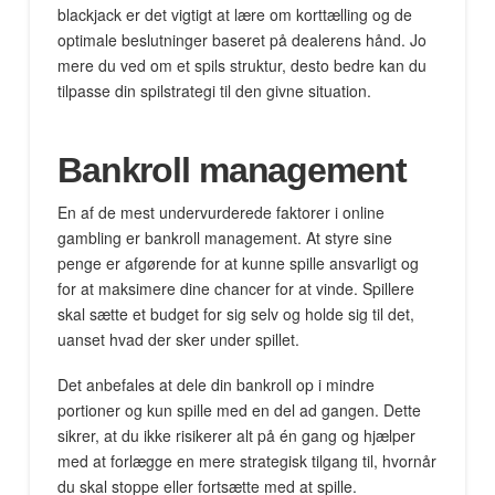
blackjack er det vigtigt at lære om korttælling og de
optimale beslutninger baseret på dealerens hånd. Jo
mere du ved om et spils struktur, desto bedre kan du
tilpasse din spilstrategi til den givne situation.
Bankroll management
En af de mest undervurderede faktorer i online
gambling er bankroll management. At styre sine
penge er afgørende for at kunne spille ansvarligt og
for at maksimere dine chancer for at vinde. Spillere
skal sætte et budget for sig selv og holde sig til det,
uanset hvad der sker under spillet.
Det anbefales at dele din bankroll op i mindre
portioner og kun spille med en del ad gangen. Dette
sikrer, at du ikke risikerer alt på én gang og hjælper
med at forlægge en mere strategisk tilgang til, hvornår
du skal stoppe eller fortsætte med at spille.