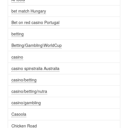
bet match Hungary
Bet on red casino Portugal
betting
Betting/Gambling\WorldCup
casino
casino spinstralia Australia
casino/betting
casino/betting/nutra
casino/gambling
Casoola
Chicken Road