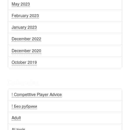
May 2023
February 2023
January 2023
December 2022
December 2020
October 2019
Categories
! Competitive Player Advice
! Без рубрики
Adult
AI tools