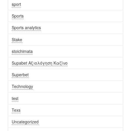
sport
Sports
Sports analytics
Stake
stoichimata
Supabet Αξιολόγηση Καζίνο
Superbet
Technology
test
Texs
Uncategorized