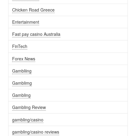
Chicken Road Greece
Entertainment
Fast pay casino Australia
FinTech
Forex News
Gambliing
Gamblimg
Gambling
Gambling Review
gambling/casino
gambling/casino reviews