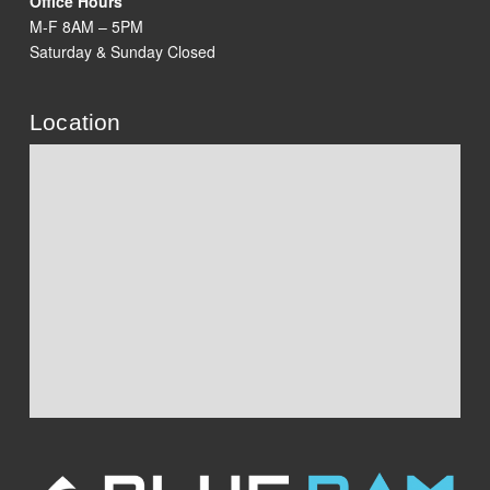
Office Hours
M-F 8AM – 5PM
Saturday & Sunday Closed
Location