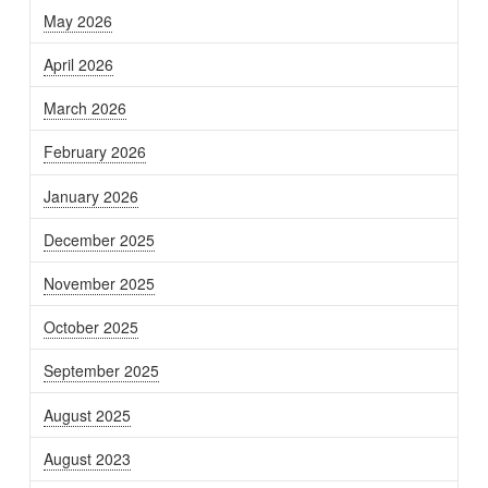
May 2026
April 2026
March 2026
February 2026
January 2026
December 2025
November 2025
October 2025
September 2025
August 2025
August 2023