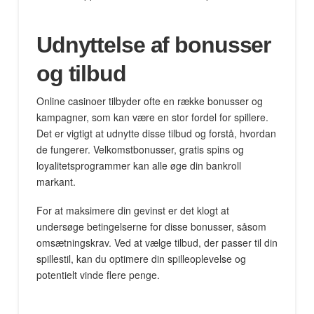
Udnyttelse af bonusser
og tilbud
Online casinoer tilbyder ofte en række bonusser og
kampagner, som kan være en stor fordel for spillere.
Det er vigtigt at udnytte disse tilbud og forstå, hvordan
de fungerer. Velkomstbonusser, gratis spins og
loyalitetsprogrammer kan alle øge din bankroll
markant.
For at maksimere din gevinst er det klogt at
undersøge betingelserne for disse bonusser, såsom
omsætningskrav. Ved at vælge tilbud, der passer til din
spillestil, kan du optimere din spilleoplevelse og
potentielt vinde flere penge.